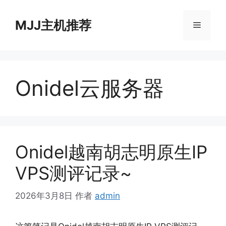
跳
至
MJJ主机推荐
菜
内
容
单
Onidel云服务器
Onidel越南胡志明原生IP
VPS测评记录~
2026年3月8日
作者
admin