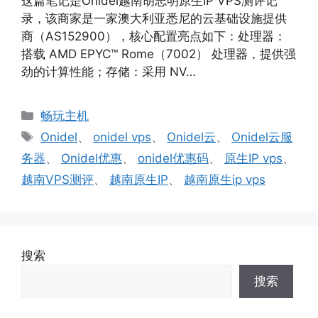
这篇笔记是Onidel越南胡志明原生IP VPS测评记
录，该商家是一家澳大利亚悉尼的云基础设施提供
商（AS152900），核心配置亮点如下：处理器：
搭载 AMD EPYC™ Rome（7002） 处理器，提供强
劲的计算性能；存储：采用 NV…
分
畅玩主机
类
标
Onidel
、
onidel vps
、
Onidel云
、
Onidel云服
签
务器
、
Onidel优惠
、
onidel优惠码
、
原生IP vps
、
越南VPS测评
、
越南原生IP
、
越南原生ip vps
搜索
搜索