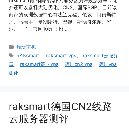
raksmart德国精品线路云服务器测评数据分享，此
外还可以选择大陆优化、CN2、国际BGP。目前该
商家的欧洲数据中心有法兰克福、伦敦、阿姆斯特
丹、马德里、曼彻斯特、巴黎、斯德哥尔摩、华
沙。 1、官网 网址：ht…
分
畅玩主机
类
标
RAKsmart
、
raksmart vps
、
raksmart云服务
签
器
、
raksmart德国vps
、
德国cn2 vps
、
德国vps
测评
raksmart德国CN2线路
云服务器测评