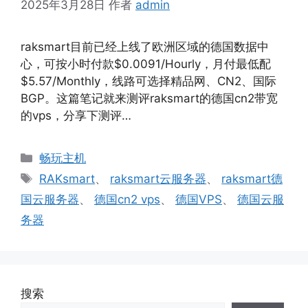
2025年3月28日
作者
admin
raksmart目前已经上线了欧洲区域的德国数据中
心，可按小时付款$0.0091/Hourly，月付最低配
$5.57/Monthly，线路可选择精品网、CN2、国际
BGP。这篇笔记就来测评raksmart的德国cn2带宽
的vps，分享下测评…
分
畅玩主机
类
标
RAKsmart
、
raksmart云服务器
、
raksmart德
签
国云服务器
、
德国cn2 vps
、
德国VPS
、
德国云服
务器
搜索