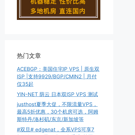
热门文章
ACEBGP：美国住宅IP VPS | 原生双
ISP |支持9929/BGP/CMIN2 | 月付
仅35起
YIN-NET 荫云 日本双ISP VPS 测试
justhost夏季大促，不限流量VPS，
最高5折优惠，30个机房可选，阿姆
斯特丹/洛杉矶/东京/新加坡等
#双旦# edgenat，全系VPS可享7