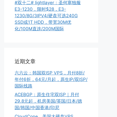
#双十二# lightlayer：圣何塞独服
E3-1230，限时$28，E3-
1230/8G/3IPV4/硬盘可选240G
SSD或1T HDD，带宽30M优
化/100M直连/200M国际
近期文章
六六云：韩国双ISP VPS，月付8折/
年付6折，64元/月起，原生IP/双ISP/
国际线路
ACEBGP：原生住宅双ISP｜月付
29.8元起，机房美国/英国/日本/德
国/韩国/中国香港/印尼
CloudCone，美国大硬盘VPS，