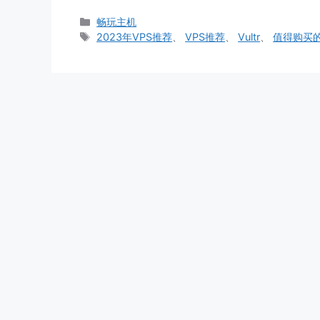
分
畅玩主机
类
标
2023年VPS推荐
、
VPS推荐
、
Vultr
、
值得购买的
签