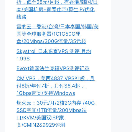
折，低至28元/月起，有香港/韩国/日
本/美国机房+家宽住宅/原生IP/优化
线路
雷豹云：香港/台湾/日本泰国/韩国/美
国等全球服务器/1C1G50G硬
盘/20Mbps/300G流量/35元起
Skystroll 日本东京VPS 测评 月均
1.99$
Evoxt德国法兰克福VPS测评记录
CMIVPS，美西4837 VPS补货，月
付8折/年付7折，月付$6.4起，
1Gbps带宽/支持Windows
烟火云：30元/月/2核2G内存 /40G
SSD空间/1TB流量/200Mbps端
口/KVM/美国双ISP家
宽/CMIN2&9929评测