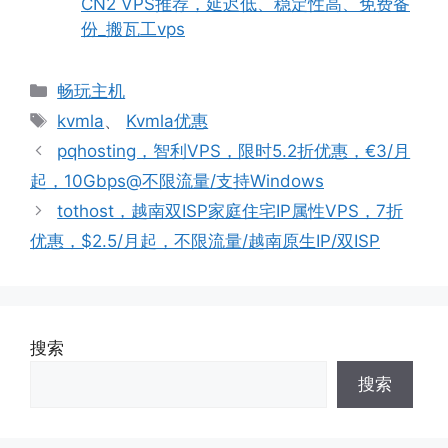
CN2 VPS推荐，延迟低、稳定性高、免费备
份_搬瓦工vps
分
畅玩主机
类
标
kvmla
、
Kvmla优惠
签
pqhosting，智利VPS，限时5.2折优惠，€3/月
起，10Gbps@不限流量/支持Windows
tothost，越南双ISP家庭住宅IP属性VPS，7折
优惠，$2.5/月起，不限流量/越南原生IP/双ISP
搜索
搜索