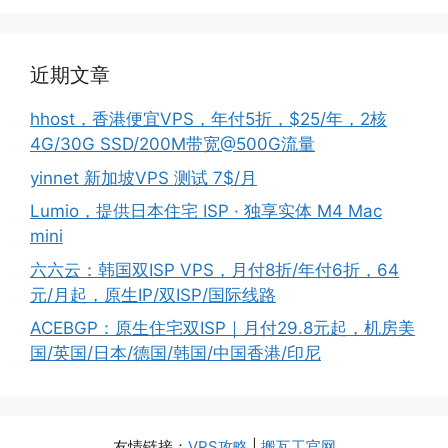
近期文章
hhost，香港便宜VPS，年付5折，$25/年，2核
4G/30G SSD/200M带宽@500G流量
yinnet 新加坡VPS 测试 7$/月
Lumio，提供日本住宅 ISP · 独享实体 M4 Mac
mini
六六云：韩国双ISP VPS，月付8折/年付6折，64
元/月起，原生IP/双ISP/国际线路
ACEBGP：原生住宅双ISP｜月付29.8元起，机房美
国/英国/日本/德国/韩国/中国香港/印尼
友情链接：
VPS攻略
|
搬瓦工官网