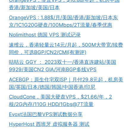
OrangeVPS，便宜VPS，$16.88/年起，机房中国
香港/新加坡/美国/日本
OrangeVPS : 1.88$/月/美国/香港/新加坡/日本东
京/1C1G20G硬盘/100Mbps/2T流量/春季优惠
Nolimithost 德国 VPS 测试记录
速维云，香港轻量云14元/月起，500M大带宽/续费
同价，可选BGP/CN2/CMI(有测评)
咕咕云 GGY ： 2023双十一/香港直连建站/美国
9929/美国CN2 GIA/河南BGP多线VPS
ACEBGP：原生住宅双ISP｜月付29.8元起，机房美
国/英国/日本/德国/韩国/中国香港/印尼
CloudCone，美国大硬盘VPS，$21.66/年，2
核/2G内存/110G HDD/1Gbs@7T流量
Evoxt法国巴黎VPS测试数据分享
HyperHost 西班牙 虚拟服务器 测试