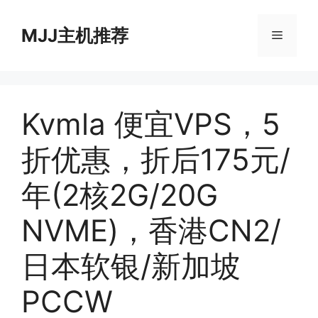
跳
至
MJJ主机推荐
菜
内
容
单
Kvmla 便宜VPS，5
折优惠，折后175元/
年(2核2G/20G
NVME)，香港CN2/
日本软银/新加坡
PCCW