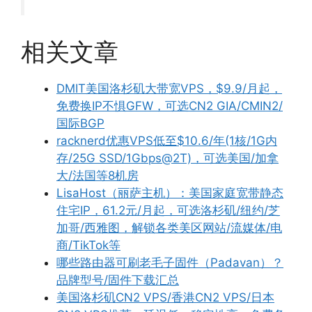
相关文章
DMIT美国洛杉矶大带宽VPS，$9.9/月起，
免费换IP不惧GFW，可选CN2 GIA/CMIN2/
国际BGP
racknerd优惠VPS低至$10.6/年(1核/1G内
存/25G SSD/1Gbps@2T)，可选美国/加拿
大/法国等8机房
LisaHost（丽萨主机）：美国家庭宽带静态
住宅IP，61.2元/月起，可选洛杉矶/纽约/芝
加哥/西雅图，解锁各类美区网站/流媒体/电
商/TikTok等
哪些路由器可刷老毛子固件（Padavan）？
品牌型号/固件下载汇总
美国洛杉矶CN2 VPS/香港CN2 VPS/日本