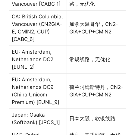
Vancouver [CABC_1]
路，无优化
CA: British Columbia,
Vancouver (CN2GIA-
加拿大温哥华，CN2-
E, CMIN2, CUP)
GIA+CUP+CMIN2
[CABC_6]
EU: Amsterdam,
Netherlands DC2
常规线路，无优化
[EUNL_2]
EU: Amsterdam,
Netherlands DC9
荷兰阿姆斯特丹，CN2-
(China Unicom
GIA+CUP+CMIN2
Premium) [EUNL_9]
Japan: Osaka
日本大阪，软银线路
(Softbank) [JPOS_1]
UAE: Dubai
迪拜，常规线路，无优