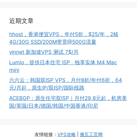
近期文章
hhost，香港便宜VPS，年付5折，$25/年，2核
4G/30G SSD/200M带宽@500G流量
yinnet 新加坡VPS 测试 7$/月
Lumio，提供日本住宅 ISP · 独享实体 M4 Mac
mini
六六云：韩国双ISP VPS，月付8折/年付6折，64
元/月起，原生IP/双ISP/国际线路
ACEBGP：原生住宅双ISP｜月付29.8元起，机房美
国/英国/日本/德国/韩国/中国香港/印尼
友情链接：
VPS攻略
|
搬瓦工官网