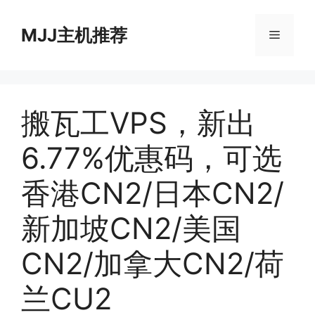
跳
至
MJJ主机推荐
菜
内
容
单
搬瓦工VPS，新出
6.77%优惠码，可选
香港CN2/日本CN2/
新加坡CN2/美国
CN2/加拿大CN2/荷
兰CU2