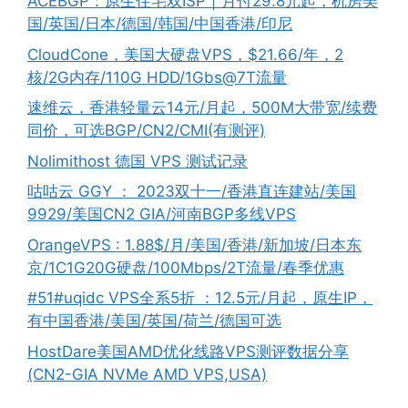
ACEBGP：原生住宅双ISP｜月付29.8元起，机房美
国/英国/日本/德国/韩国/中国香港/印尼
CloudCone，美国大硬盘VPS，$21.66/年，2
核/2G内存/110G HDD/1Gbs@7T流量
速维云，香港轻量云14元/月起，500M大带宽/续费
同价，可选BGP/CN2/CMI(有测评)
Nolimithost 德国 VPS 测试记录
咕咕云 GGY ： 2023双十一/香港直连建站/美国
9929/美国CN2 GIA/河南BGP多线VPS
OrangeVPS : 1.88$/月/美国/香港/新加坡/日本东
京/1C1G20G硬盘/100Mbps/2T流量/春季优惠
#51#uqidc VPS全系5折 ：12.5元/月起，原生IP，
有中国香港/美国/英国/荷兰/德国可选
HostDare美国AMD优化线路VPS测评数据分享
(CN2-GIA NVMe AMD VPS,USA)