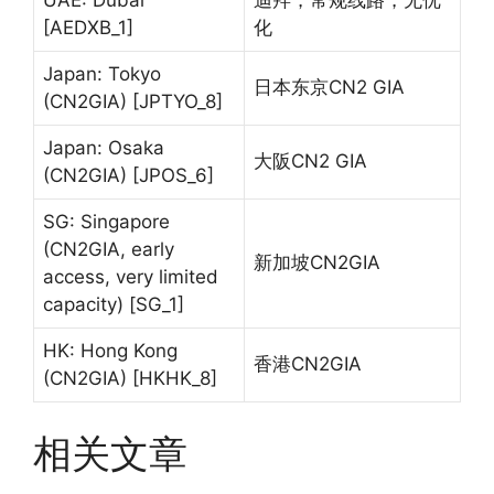
[AEDXB_1]
化
Japan: Tokyo
日本东京CN2 GIA
(CN2GIA) [JPTYO_8]
Japan: Osaka
大阪CN2 GIA
(CN2GIA) [JPOS_6]
SG: Singapore
(CN2GIA, early
新加坡CN2GIA
access, very limited
capacity) [SG_1]
HK: Hong Kong
香港CN2GIA
(CN2GIA) [HKHK_8]
相关文章