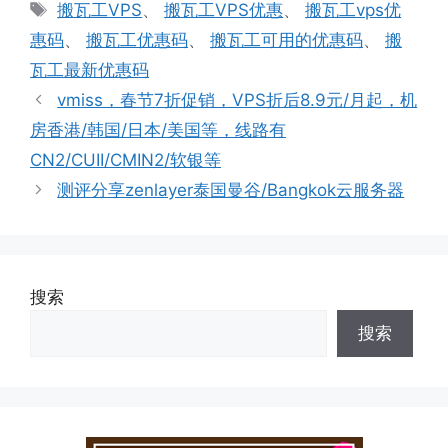
类
标
搬瓦工VPS
、
搬瓦工VPS优惠
、
搬瓦工vps优
签
惠码
、
搬瓦工优惠码
、
搬瓦工可用的优惠码
、
搬
瓦工最新优惠码
vmiss，春节7折促销，VPS折后8.9元/月起，机
房香港/韩国/日本/美国等，线路有
CN2/CUII/CMIN2/软银等
测评分享zenlayer泰国曼谷/Bangkok云服务器
搜索
搜索