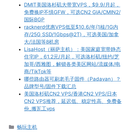
DMIT美国洛杉矶大带宽VPS，$9.9/月起，
免费换IP不惧GFW，可选CN2 GIA/CMIN2/
国际BGP
racknerd优惠VPS低至$10.6/年(1核/1G内
存/25G SSD/1Gbps@2T)，可选美国/加拿
大/法国等8机房
LisaHost（丽萨主机）：美国家庭宽带静态
住宅IP，61.2元/月起，可选洛杉矶/纽约/芝
加哥/西雅图，解锁各类美区网站/流媒体/电
商/TikTok等
哪些路由器可刷老毛子固件（Padavan）？
品牌型号/固件下载汇总
美国洛杉矶CN2 VPS/香港CN2 VPS/日本
CN2 VPS推荐，延迟低、稳定性高、免费备
份_搬瓦工vps
分
畅玩主机