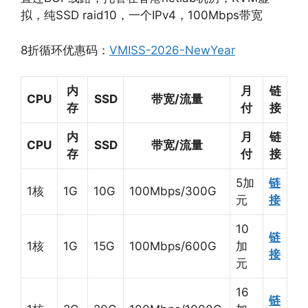
拟，纯SSD raid10，一个IPv4，100Mbps带宽
8折循环优惠码：
VMISS-2026-NewYear
内
月
链
CPU
SSD
带宽/流量
存
付
接
内
月
链
CPU
SSD
带宽/流量
存
付
接
5加
链
1核
1G
10G
100Mbps/300G
元
接
10
链
1核
1G
15G
100Mbps/600G
加
接
元
16
链