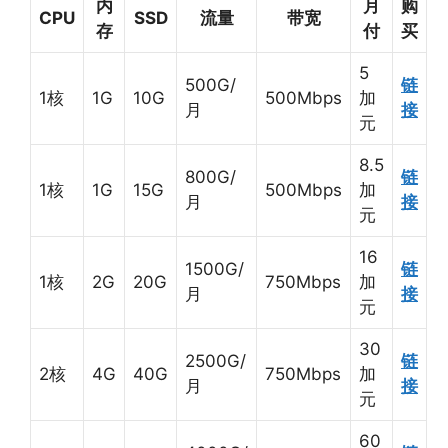
内
月
购
CPU
SSD
流量
带宽
存
付
买
5
500G/
链
1核
1G
10G
500Mbps
加
月
接
元
8.5
800G/
链
1核
1G
15G
500Mbps
加
月
接
元
16
1500G/
链
1核
2G
20G
750Mbps
加
月
接
元
30
2500G/
链
2核
4G
40G
750Mbps
加
月
接
元
60