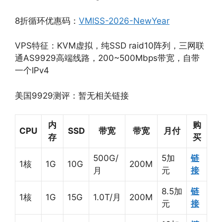
8折循环优惠码：
VMISS-2026-NewYear
VPS特征：KVM虚拟，纯SSD raid10阵列，三网联
通AS9929高端线路，200~500Mbps带宽，自带
一个IPv4
美国9929测评：暂无相关链接
内
购
CPU
SSD
带宽
带宽
月付
存
买
500G/
5加
链
1核
1G
10G
200M
月
元
接
8.5加
链
1核
1G
15G
1.0T/月
200M
元
接