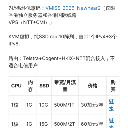
7折循环优惠码：
VMISS-2026-NewYear2
（仅限
香港独立服务器和香港国际线路
VPS（NTT+CMI））
KVM虚拟，纯SSD raid10阵列，自带1个IPv4+3个
IPv6。
路由：Telstra+Cogent+HKIX+NTT混合接入，不
适合电信用户
内
带宽/月流
购
CPU
SSD
价格
存
量
买
链
1核
1G
10G
500M/1T
30加元/年
接
链
1核
1G
15G
500M/2T
60加元/年
接