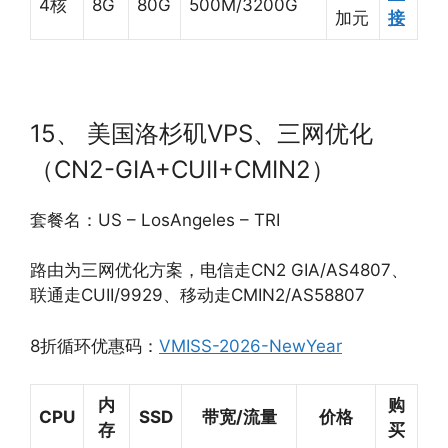
4核
8G
80G
500M/3200G
加元
接
15、 美国洛杉矶VPS、三网优化
（CN2-GIA+CUII+CMIN2）
套餐名：US – LosAngeles – TRI
路由为三网优化方案，电信走CN2 GIA/AS4807、
联通走CUII/9929、移动走CMIN2/AS58807
8折循环优惠码：
VMISS-2026-NewYear
内
购
CPU
SSD
带宽/流量
价格
存
买