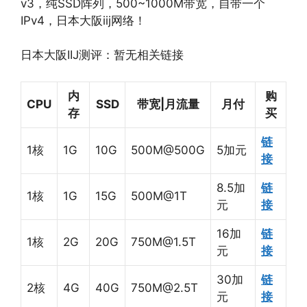
v3，纯SSD阵列，500~1000M带宽，自带一个
IPv4，日本大阪iij网络！
日本大阪IIJ测评：暂无相关链接
内
购
CPU
SSD
带宽|月流量
月付
存
买
链
1核
1G
10G
500M@500G
5加元
接
8.5加
链
1核
1G
15G
500M@1T
元
接
16加
链
1核
2G
20G
750M@1.5T
元
接
30加
链
2核
4G
40G
750M@2.5T
元
接