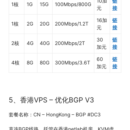
10加
链
1核
1G
15G
100Mbps/800G
元
接
16加
链
1核
2G
20G
200Mbps/1.2T
元
接
30
链
2核
4G
40G
200Mbps/2T
加元
接
60
链
4核
8G
80G
300Mbps/3.6T
加元
接
5、香港VPS – 优化BGP V3
套餐名称：CN – HongKong – BGP #DC3
直连BGP线路，托管在香港netlab机房，KVM虚