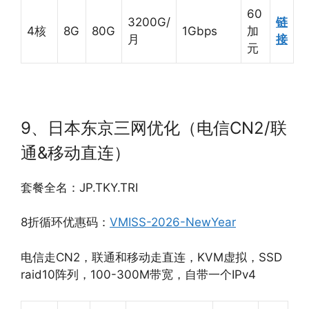
60
3200G/
链
4核
8G
80G
1Gbps
加
月
接
元
9、日本东京三网优化（电信CN2/联
通&移动直连）
套餐全名：JP.TKY.TRI
8折循环优惠码：
VMISS-2026-NewYear
电信走CN2，联通和移动走直连，KVM虚拟，SSD
raid10阵列，100-300M带宽，自带一个IPv4