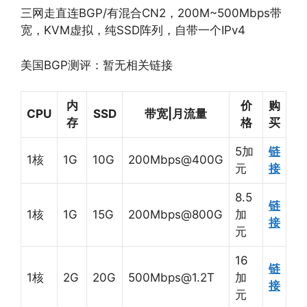
三网走直连BGP/有混合CN2，200M~500Mbps带
宽，KVM虚拟，纯SSD阵列，自带一个IPv4
美国BGP测评：暂无相关链接
内
价
购
CPU
SSD
带宽|月流量
存
格
买
5加
链
1核
1G
10G
200Mbps@400G
元
接
8.5
链
1核
1G
15G
200Mbps@800G
加
接
元
16
链
1核
2G
20G
500Mbps@1.2T
加
接
元