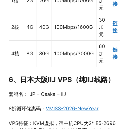
1核
2G
20G
100Mbps/1000G
加
接
元
30
链
2核
4G
40G
100Mbps/1600G
加
接
元
60
链
4核
8G
80G
100Mbps/3000G
加
接
元
6、日本大阪IIJ VPS（纯IIJ线路）
套餐名： JP – Osaka – IIJ
8折循环优惠码：
VMISS-2026-NewYear
VPS特征：KVM虚拟，宿主机CPU为2* E5-2696