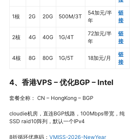
54加元/半
链
1核
2G
20G
500M/3T
年
接
72加元/半
链
2核
4G
40G
1G/4T
年
接
链
4核
8G
80G
1G/5T
18加元/月
接
4、香港VPS – 优化BGP – Intel
套餐全称： CN – HongKong – BGP
cloudie机房，直连BGP线路，100Mbps带宽，纯
SSD raid10阵列，默认一个IPv4
8折循环优惠码：
VMISS-2026-NewYear