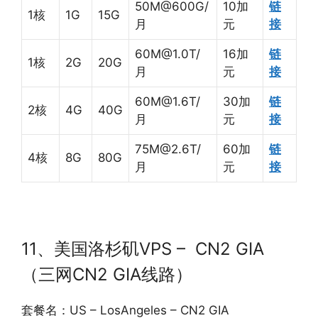
50M@600G/
10加
链
1核
1G
15G
月
元
接
60M@1.0T
/
16加
链
1核
2G
20G
月
元
接
60M@1.6T
/
30加
链
2核
4G
40G
月
元
接
75M@2.6T
/
60加
链
4核
8G
80G
月
元
接
11、美国洛杉矶VPS – CN2 GIA
（三网CN2 GIA线路）
套餐名：US – LosAngeles – CN2 GIA