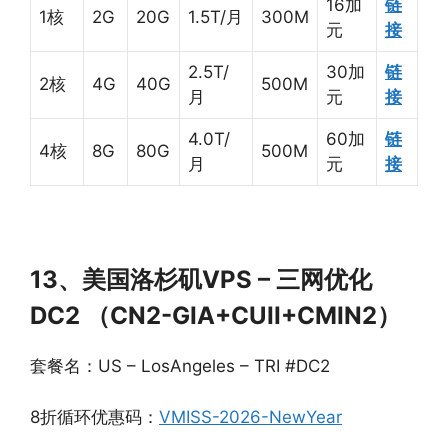
16加
链
1核
2G
20G
1.5T/月
300M
元
接
2.5T/
30加
链
2核
4G
40G
500M
月
元
接
4.0T/
60加
链
4核
8G
80G
500M
月
元
接
13、美国洛杉矶VPS – 三网优化
DC2 （CN2-GIA+CUII+CMIN2）
套餐名：US – LosAngeles – TRI #DC2
8折循环优惠码：
VMISS-2026-NewYear