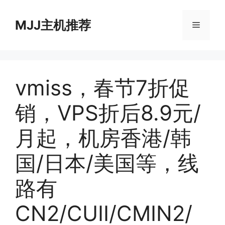
跳
至
MJJ主机推荐
菜
内
容
单
vmiss，春节7折促
销，VPS折后8.9元/
月起，机房香港/韩
国/日本/美国等，线
路有
CN2/CUII/CMIN2/