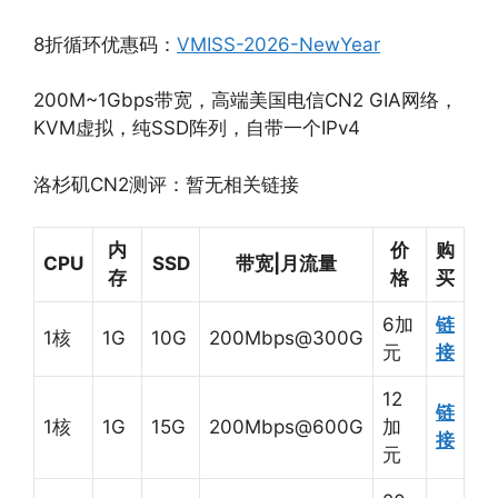
8折循环优惠码：
VMISS-2026-NewYear
200M~1Gbps带宽，高端美国电信CN2 GIA网络，
KVM虚拟，纯SSD阵列，自带一个IPv4
洛杉矶CN2测评：暂无相关链接
内
价
购
CPU
SSD
带宽|月流量
存
格
买
6加
链
1核
1G
10G
200Mbps@300G
元
接
12
链
1核
1G
15G
200Mbps@600G
加
接
元