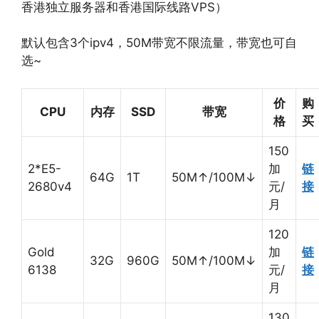
香港独立服务器和香港国际线路VPS）
默认包含3个ipv4，50M带宽不限流量，带宽也可自
选~
价
购
CPU
内存
SSD
带宽
格
买
150
2*E5-
加
链
64G
1T
50M↑/100M↓
2680v4
元/
接
月
120
Gold
加
链
32G
960G
50M↑/100M↓
6138
元/
接
月
130