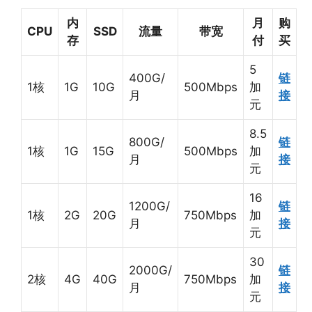
内
月
购
CPU
SSD
流量
带宽
存
付
买
5
400G/
链
1核
1G
10G
500Mbps
加
月
接
元
8.5
800G/
链
1核
1G
15G
500Mbps
加
月
接
元
16
1200G/
链
1核
2G
20G
750Mbps
加
月
接
元
30
2000G/
链
2核
4G
40G
750Mbps
加
月
接
元