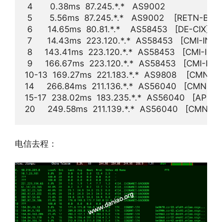
 4       0.38ms  87.245.*.*   AS9002            
 5       5.56ms  87.245.*.*   AS9002    [RE
 6      14.65ms  80.81.*.*    AS58453   [DE-CI
 7      14.43ms  223.120.*.*  AS58453   [CMI
 8     143.41ms  223.120.*.*  AS58453   [CMI-IN
 9     166.67ms  223.120.*.*  AS58453   [CMI-I
10-13  169.27ms  221.183.*.*  AS9808    [CMNET
14     266.84ms  211.136.*.*  AS56040   [CMNET
15-17  238.02ms  183.235.*.*  AS56040   [APN
电信去程：