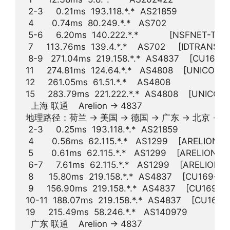
 2-3     0.21ms  193.118.*.*  AS21859          
 4       0.74ms  80.249.*.*   AS702            
 5-6     6.20ms  140.222.*.*            [NSFN
 7     113.76ms  139.4.*.*    AS702     [IDTR
 8-9   271.04ms  219.158.*.*  AS4837    [CU1
11     274.81ms  124.64.*.*   AS4808    [UNIC
12     261.05ms  61.51.*.*    AS4808            
15     283.79ms  221.222.*.*  AS4808    [UNIC
  上海 联通    Arelion -> 4837  

地理路径：荷兰 -> 美国 -> 德国 -> 广东 -> 北京 -> 上海 
 2-3     0.25ms  193.118.*.*  AS21859          
 4       0.56ms  62.115.*.*   AS1299    [ARE
 5       0.61ms  62.115.*.*   AS1299    [ARE
 6-7     7.61ms  62.115.*.*   AS1299    [AR
 8      15.80ms  219.158.*.*  AS4837    [C
 9     156.90ms  219.158.*.*  AS4837    [CU
10-11  188.07ms  219.158.*.*  AS4837    [CU
19     215.49ms  58.246.*.*   AS140979           
  广东 联通    Arelion -> 4837  
