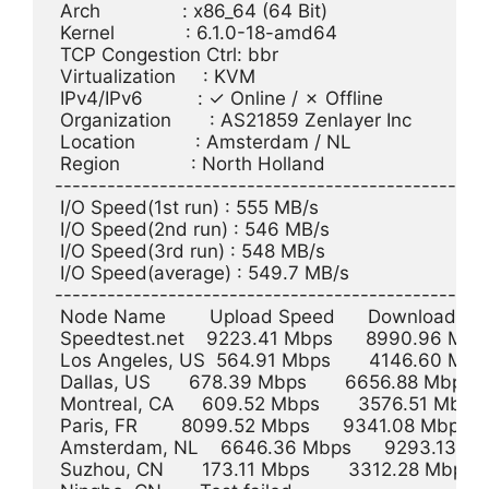
 Arch               : x86_64 (64 Bit)

 Kernel             : 6.1.0-18-amd64

 TCP Congestion Ctrl: bbr

 Virtualization     : KVM

 IPv4/IPv6          : ✓ Online / ✗ Offline

 Organization       : AS21859 Zenlayer Inc

 Location           : Amsterdam / NL

 Region             : North Holland

--------------------------------------------------
 I/O Speed(1st run) : 555 MB/s

 I/O Speed(2nd run) : 546 MB/s

 I/O Speed(3rd run) : 548 MB/s

 I/O Speed(average) : 549.7 MB/s

--------------------------------------------------
 Node Name        Upload Speed      Download Speed
 Speedtest.net    9223.41 Mbps      8990.96 Mbps   
 Los Angeles, US  564.91 Mbps       4146.60 Mbps  
 Dallas, US       678.39 Mbps       6656.88 Mbps     
 Montreal, CA     609.52 Mbps       3576.51 Mbps    
 Paris, FR        8099.52 Mbps      9341.08 Mbps     
 Amsterdam, NL    6646.36 Mbps      9293.13 Mbps  
 Suzhou, CN       173.11 Mbps       3312.28 Mbps    