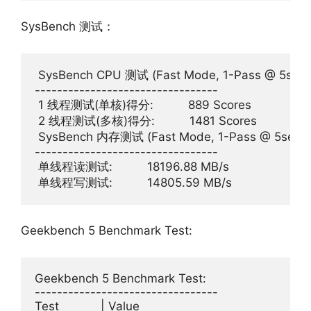
SysBench 测试：
 SysBench CPU 测试 (Fast Mode, 1-Pass @ 5sec)

---------------------------------

 1 线程测试(单核)得分:          889 Scores

 2 线程测试(多核)得分:          1481 Scores

 SysBench 内存测试 (Fast Mode, 1-Pass @ 5sec)

---------------------------------

 单线程读测试:          18196.88 MB/s

Geekbench 5 Benchmark Test:
Geekbench 5 Benchmark Test:

---------------------------------

Test            | Value                         
