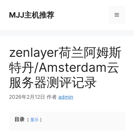
跳
至
MJJ主机推荐
菜
内
容
单
zenlayer荷兰阿姆斯
特丹/Amsterdam云
服务器测评记录
2026年2月12日
作者
admin
目录
显示