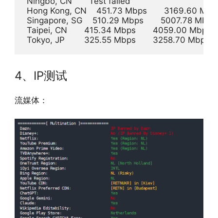
 Ningbo, CN       Test failed       

 Hong Kong, CN    451.73 Mbps       3169.60 Mbps  
 Singapore, SG    510.29 Mbps       5007.78 Mbps   
 Taipei, CN       415.34 Mbps       4059.00 Mbps     
4、IP测试
流媒体：