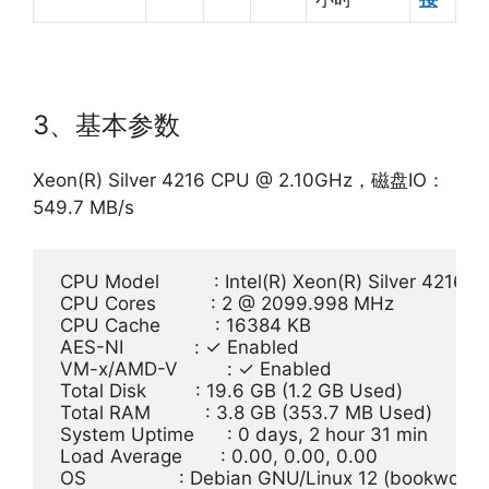
3、基本参数
Xeon(R) Silver 4216 CPU @ 2.10GHz，磁盘IO：
549.7 MB/s
 CPU Model          : Intel(R) Xeon(R) Silver 4216
 CPU Cores          : 2 @ 2099.998 MHz

 CPU Cache          : 16384 KB

 AES-NI             : ✓ Enabled

 VM-x/AMD-V         : ✓ Enabled

 Total Disk         : 19.6 GB (1.2 GB Used)

 Total RAM          : 3.8 GB (353.7 MB Used)

 System Uptime      : 0 days, 2 hour 31 min

 Load Average       : 0.00, 0.00, 0.00

 OS                 : Debian GNU/Linux 12 (bookworm)
