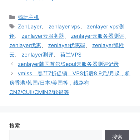
分
畅玩主机
类
标
ZenLayer
、
zenlayer vps
、
zenlayer vps测
签
评
、
zenlayer云服务器
、
zenlayer云服务器测评
、
zenlayer优惠
、
zenlayer优惠码
、
zenlayer弹性
云
、
zenlayer测评
、
荷兰VPS
zenlayer韩国首尔/Seoul云服务器测评记录
vmiss，春节7折促销，VPS折后8.9元/月起，机
房香港/韩国/日本/美国等，线路有
CN2/CUII/CMIN2/软银等
搜索
搜索