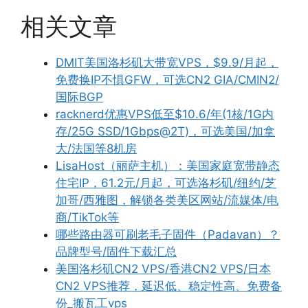
相关文章
DMIT美国洛杉矶大带宽VPS，$9.9/月起，
免费换IP不惧GFW，可选CN2 GIA/CMIN2/
国际BGP
racknerd优惠VPS低至$10.6/年(1核/1G内
存/25G SSD/1Gbps@2T)，可选美国/加拿
大/法国等8机房
LisaHost（丽萨主机）：美国家庭宽带静态
住宅IP，61.2元/月起，可选洛杉矶/纽约/芝
加哥/西雅图，解锁各类美区网站/流媒体/电
商/TikTok等
哪些路由器可刷老毛子固件（Padavan）？
品牌型号/固件下载汇总
美国洛杉矶CN2 VPS/香港CN2 VPS/日本
CN2 VPS推荐，延迟低、稳定性高、免费备
份_搬瓦工vps