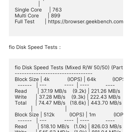
                |                               

Single Core     | 763                           

Multi Core      | 899                           

Full Test       | https://browser.geekbench.com/v
fio Disk Speed Tests：
fio Disk Speed Tests (Mixed R/W 50/50) (Partition 
---------------------------------

Block Size | 4k            (IOPS) | 64k           (IOPS)

  ------   | ---            ----  | ----           ---- 

Read       | 37.19 MB/s    (9.2k) | 221.26 MB/s   (3.
Write      | 37.28 MB/s    (9.3k) | 222.43 MB/s   (3.
Total      | 74.47 MB/s   (18.6k) | 443.70 MB/s   (6.
           |                      |                     

Block Size | 512k          (IOPS) | 1m            (IOPS)

  ------   | ---            ----  | ----           ---- 

Read       | 518.10 MB/s   (1.0k) | 826.03 MB/s    (8