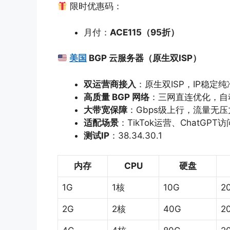
限时优惠码：
月付：
ACE115
（
95
折）
美国
BGP 云服务器（原生双ISP）
双运营商接入
：原生双ISP，IP稳定
高质量
BGP
网络
：三网直连优化，自
大带宽保障
：Gbps级上行，流量无压
适配场景
：TikTok运营、ChatG
测试
IP
：38.34.30.1
内存
CPU
硬盘
1G
1核
10G
2
2G
2核
40G
2