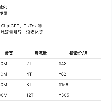
优化
质量
ChatGPT、TikTok 等
全球流量引导，流媒体等
带宽
月流量
折后价
/
月
00M
2T
¥43
00M
4T
¥82
00M
8T
¥156
00M
12T
¥305