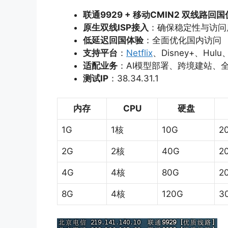
联通
9929 +
移动
CMIN2
双线路回国
原生双线
ISP
接入
：确保稳定性与访问
低延迟回国体验
：全面优化国内访问
支持平台
：
Netflix
、Disney+、Hulu、
适配业务
：AI模型部署、跨境建站、
测试
IP
：38.34.31.1
内存
CPU
硬盘
1G
1核
10G
2
2G
2核
40G
2
4G
4核
80G
2
8G
4核
120G
3