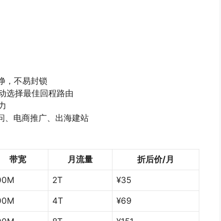
纯净，不易封锁
动选择最佳回程路由
力
PT访问、电商推广、出海建站
带宽
月流量
折后价
/
月
00M
2T
¥35
00M
4T
¥69