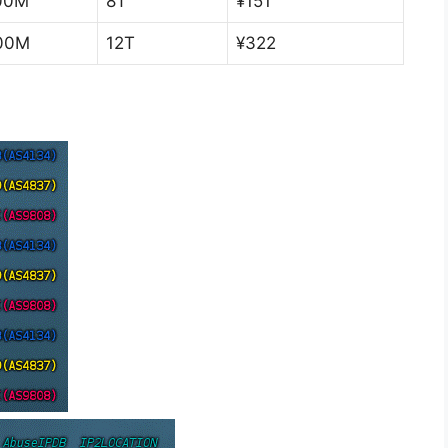
00M
8T
¥151
00M
12T
¥322