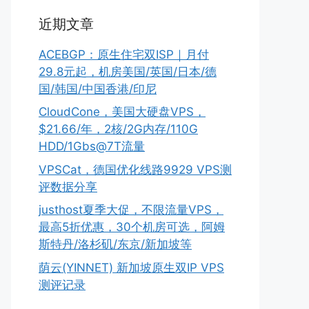
近期文章
ACEBGP：原生住宅双ISP｜月付
29.8元起，机房美国/英国/日本/德
国/韩国/中国香港/印尼
CloudCone，美国大硬盘VPS，
$21.66/年，2核/2G内存/110G
HDD/1Gbs@7T流量
VPSCat，德国优化线路9929 VPS测
评数据分享
justhost夏季大促，不限流量VPS，
最高5折优惠，30个机房可选，阿姆
斯特丹/洛杉矶/东京/新加坡等
荫云(YINNET) 新加坡原生双IP VPS
测评记录