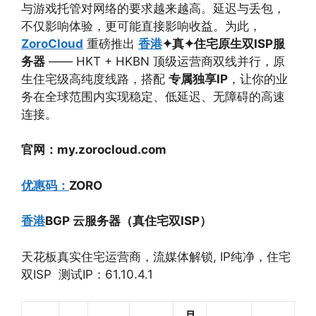
与游戏托管对网络的要求越来越高。延迟与丢包，
不仅影响体验，更可能直接影响收益。为此，
ZoroCloud
重磅推出
香港
✦
真
✦
住宅原生双
ISP
服
务器
—— HKT + HKBN 顶级运营商双线并行，原
生住宅级高纯度线路，搭配
专属独享
IP
，让你的业
务在全球范围内实现稳定、低延迟、无障碍的高速
连接。
官网：my.zorocloud.com
优惠码：
ZORO
香港
BGP
云服务器（真住宅双
ISP
）
天花板真实住宅运营商，流媒体解锁, IP纯净，住宅
双ISP 测试IP：61.10.4.1