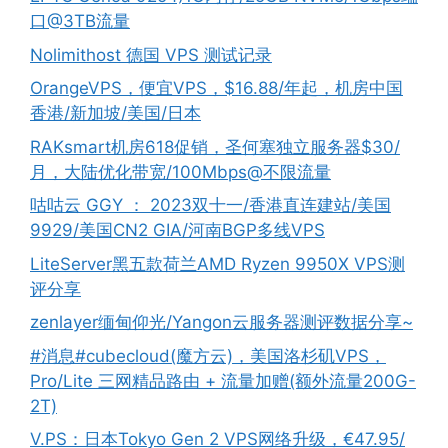
口@3TB流量
Nolimithost 德国 VPS 测试记录
OrangeVPS，便宜VPS，$16.88/年起，机房中国
香港/新加坡/美国/日本
RAKsmart机房618促销，圣何塞独立服务器$30/
月，大陆优化带宽/100Mbps@不限流量
咕咕云 GGY ： 2023双十一/香港直连建站/美国
9929/美国CN2 GIA/河南BGP多线VPS
LiteServer黑五款荷兰AMD Ryzen 9950X VPS测
评分享
zenlayer缅甸仰光/Yangon云服务器测评数据分享~
#消息#cubecloud(魔方云)，美国洛杉矶VPS，
Pro/Lite 三网精品路由 + 流量加赠(额外流量200G-
2T)
V.PS：日本Tokyo Gen 2 VPS网络升级，€47.95/