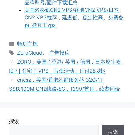
品牌型号/固件下载汇总
美国洛杉矶CN2 VPS/香港CN2 VPS/日本
CN2 VPS推荐，延迟低、稳定性高、免费备
份_搬瓦工vps
分
畅玩主机
类
标
ZoroCloud
、
广告投稿
签
ZORO：美国 / 香港/ 英国 / 德国 / 日本原生双
ISP｜住宅IP VPS｜盲盒活动｜月付28.8起
cncsz，美国/香港站群服务器 32G/1T
SSD/100M CN2线路/8C，1299/首月，续费同价
搜索
搜索