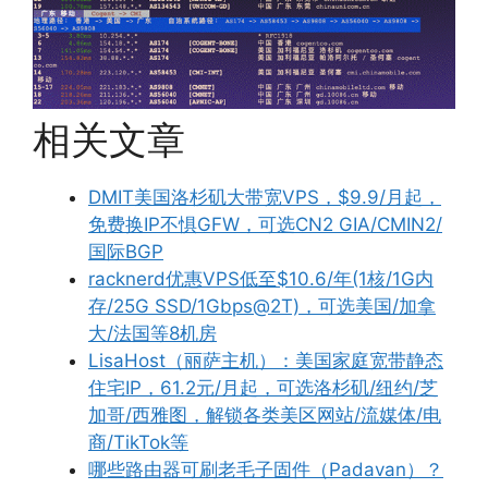
相关文章
DMIT美国洛杉矶大带宽VPS，$9.9/月起，
免费换IP不惧GFW，可选CN2 GIA/CMIN2/
国际BGP
racknerd优惠VPS低至$10.6/年(1核/1G内
存/25G SSD/1Gbps@2T)，可选美国/加拿
大/法国等8机房
LisaHost（丽萨主机）：美国家庭宽带静态
住宅IP，61.2元/月起，可选洛杉矶/纽约/芝
加哥/西雅图，解锁各类美区网站/流媒体/电
商/TikTok等
哪些路由器可刷老毛子固件（Padavan）？