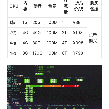
月
内
折后
购买
CPU
硬盘
带宽
流
存
价
/
月
链接
量
1核
1G
20G
100M
1T
¥88
2核
4G
40G
100M
2T
¥198
点击
购买
4核
4G
80G
100M
4T
¥398
4核
8G
120G
100M
6T
¥798