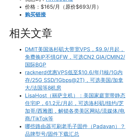
价格：$165/月（原价$693/月）
购买链接
相关文章
DMIT美国洛杉矶大带宽VPS，$9.9/月起，
免费换IP不惧GFW，可选CN2 GIA/CMIN2/
国际BGP
racknerd优惠VPS低至$10.6/年(1核/1G内
存/25G SSD/1Gbps@2T)，可选美国/加拿
大/法国等8机房
LisaHost（丽萨主机）：美国家庭宽带静态
住宅IP，61.2元/月起，可选洛杉矶/纽约/芝
加哥/西雅图，解锁各类美区网站/流媒体/电
商/TikTok等
哪些路由器可刷老毛子固件（Padavan）？
品牌型号/固件下载汇总