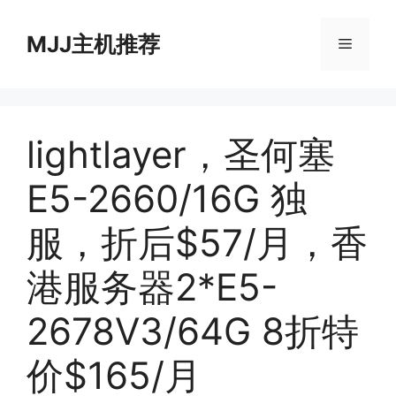
跳
至
MJJ主机推荐
菜
内
容
单
lightlayer，圣何塞
E5-2660/16G 独
服，折后$57/月，香
港服务器2*E5-
2678V3/64G 8折特
价$165/月