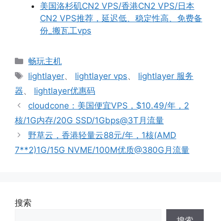
美国洛杉矶CN2 VPS/香港CN2 VPS/日本
CN2 VPS推荐，延迟低、稳定性高、免费备
份_搬瓦工vps
分
畅玩主机
类
标
lightlayer
、
lightlayer vps
、
lightlayer 服务
签
器
、
lightlayer优惠码
cloudcone：美国便宜VPS，$10.49/年，2
核/1G内存/20G SSD/1Gbps@3T月流量
野草云，香港轻量云88元/年，1核(AMD
7**2)1G/15G NVME/100M优质@380G月流量
搜索
搜索