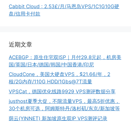
Cabbit Cloud : 2.53£/月/马恩岛VPS/1C1G10G硬
盘/信用卡付款
近期文章
ACEBGP：原生住宅双ISP｜月付29.8元起，机房美
国/英国/日本/德国/韩国/中国香港/印尼
CloudCone，美国大硬盘VPS，$21.66/年，2
核/2G内存/110G HDD/1Gbs@7T流量
VPSCat，德国优化线路9929 VPS测评数据分享
justhost夏季大促，不限流量VPS，最高5折优惠，
30个机房可选，阿姆斯特丹/洛杉矶/东京/新加坡等
荫云(YINNET) 新加坡原生双IP VPS测评记录