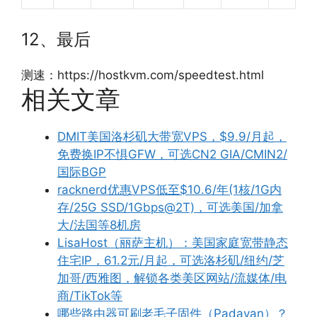
12、最后
测速：https://hostkvm.com/speedtest.html
相关文章
DMIT美国洛杉矶大带宽VPS，$9.9/月起，
免费换IP不惧GFW，可选CN2 GIA/CMIN2/
国际BGP
racknerd优惠VPS低至$10.6/年(1核/1G内
存/25G SSD/1Gbps@2T)，可选美国/加拿
大/法国等8机房
LisaHost（丽萨主机）：美国家庭宽带静态
住宅IP，61.2元/月起，可选洛杉矶/纽约/芝
加哥/西雅图，解锁各类美区网站/流媒体/电
商/TikTok等
哪些路由器可刷老毛子固件（Padavan）？