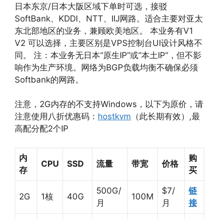
日本东京/日本大阪区域下单时可选，接驳
SoftBank、KDDI、NTT、IIJ网路。适合主要对亚太
东北部地区的业务，兼顾欧美地区。 本业务有V1
V2 可以选择，主要区别是VPS控制台UI设计风格不
同。 注：本业务无日本“原生IP”或”本土IP”，但不影
响作为生产环境。网络为BGP负载均衡不确保必须
Softbank的网路。
注意，2G内存的不支持Windows，以下为原价，请
注意使用八折优惠码：
hostkvm
（此长期有效）,最
高配分配2个IP
内
购
CPU
SSD
流量
带宽
价格
存
买
500G/
$7/
链
2G
1核
40G
100M
月
月
接