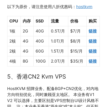
以下为原价，请注意使用八折优惠码：
hostkvm
CPU
内存
SSD
流量
价格
购买
1核
2G
40G
0.5T/月
$7/月
链接
2核
4G
40G
1.0T/月
$8/月
链接
2核
4G
60G
1.5T/月
$15/月
链接
4核
8G
100G
2.0T/月
$35/月
链接
5、香港CN2 Kvm VPS
HostKVM 招牌业务。配备BGP+CN2优化，对内地
方向特别优化，同时兼顾亚太地区。 本业务有V1
V2 可以选择，主要区别是VPS控制台UI设计风格不
同。 注：本业务无香港“原生IP”或”本土IP”，但不影