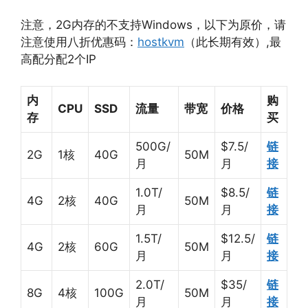
注意，2G内存的不支持Windows，以下为原价，请
注意使用八折优惠码：
hostkvm
（此长期有效）,最
高配分配2个IP
内
购
CPU
SSD
流量
带宽
价格
存
买
500G/
$7.5/
链
2G
1核
40G
50M
月
月
接
1.0T/
$8.5/
链
4G
2核
40G
50M
月
月
接
1.5T/
$12.5/
链
4G
2核
60G
50M
月
月
接
2.0T/
$35/
链
8G
4核
100G
50M
月
月
接