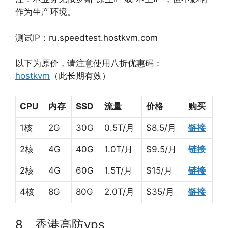
作为生产环境。
测试IP：ru.speedtest.hostkvm.com
以下为原价，请注意使用八折优惠码：
hostkvm
（此长期有效）
CPU
内存
SSD
流量
价格
购买
1核
2G
30G
0.5T/月
$8.5/月
链接
2核
4G
40G
1.0T/月
$9.5/月
链接
2核
4G
60G
1.5T/月
$15/月
链接
4核
8G
80G
2.0T/月
$35/月
链接
8、香港高防vps