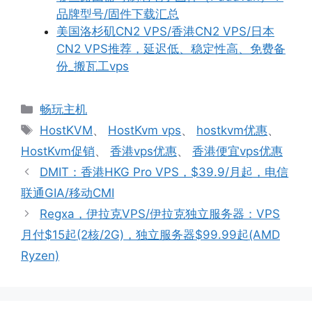
品牌型号/固件下载汇总
美国洛杉矶CN2 VPS/香港CN2 VPS/日本
CN2 VPS推荐，延迟低、稳定性高、免费备
份_搬瓦工vps
分
畅玩主机
类
标
HostKVM
、
HostKvm vps
、
hostkvm优惠
、
签
HostKvm促销
、
香港vps优惠
、
香港便宜vps优惠
DMIT：香港HKG Pro VPS，$39.9/月起，电信
联通GIA/移动CMI
Regxa，伊拉克VPS/伊拉克独立服务器：VPS
月付$15起(2核/2G)，独立服务器$99.99起(AMD
Ryzen)