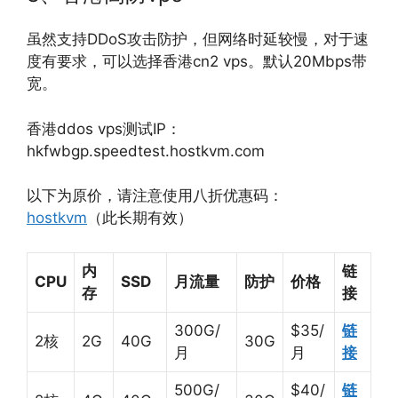
虽然支持DDoS攻击防护，但网络时延较慢，对于速
度有要求，可以选择香港cn2 vps。默认20Mbps带
宽。
香港ddos vps测试IP：
hkfwbgp.speedtest.hostkvm.com
以下为原价，请注意使用八折优惠码：
hostkvm
（此长期有效）
内
链
CPU
SSD
月流量
防护
价格
存
接
300G/
$35/
链
2核
2G
40G
30G
月
月
接
500G/
$40/
链