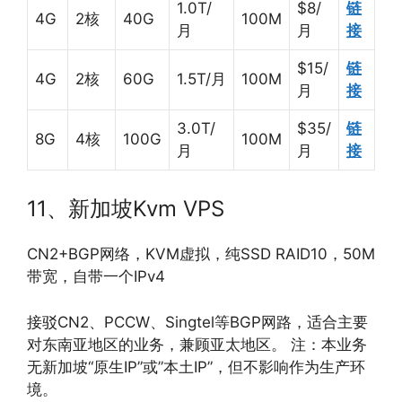
1.0T/
$8/
链
4G
2核
40G
100M
月
月
接
$15/
链
4G
2核
60G
1.5T/月
100M
月
接
3.0T/
$35/
链
8G
4核
100G
100M
月
月
接
11、新加坡Kvm VPS
CN2+BGP网络，KVM虚拟，纯SSD RAID10，50M
带宽，自带一个IPv4
接驳CN2、PCCW、Singtel等BGP网路，适合主要
对东南亚地区的业务，兼顾亚太地区。 注：本业务
无新加坡“原生IP”或”本土IP”，但不影响作为生产环
境。