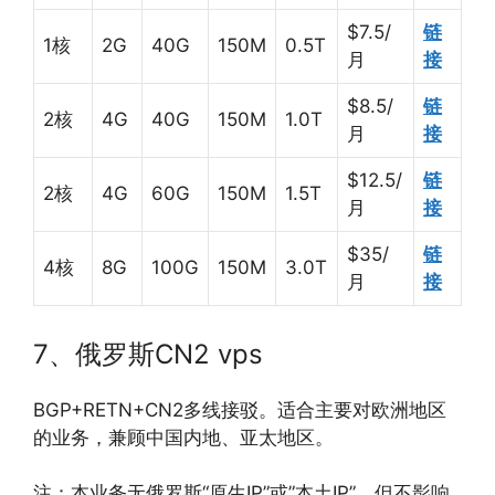
$7.5/
链
1核
2G
40G
150M
0.5T
月
接
$8.5/
链
2核
4G
40G
150M
1.0T
月
接
$12.5/
链
2核
4G
60G
150M
1.5T
月
接
$35/
链
4核
8G
100G
150M
3.0T
月
接
7、俄罗斯CN2 vps
BGP+RETN+CN2多线接驳。适合主要对欧洲地区
的业务，兼顾中国内地、亚太地区。
注：本业务无俄罗斯“原生IP”或”本土IP”，但不影响