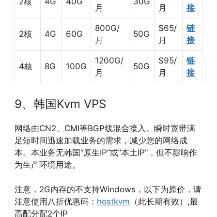
2核
4G
40G
30G
月
月
接
800G/
$65/
链
2核
4G
60G
50G
月
月
接
1200G/
$95/
链
4核
8G
100G
50G
月
月
接
9、韩国Kvm VPS
网络由CN2、CMI等BGP线混合接入。瞬时宽带满
足短时间迅速加载业务的需求，减少您的网络成
本。本业务无韩国“原生IP”或”本土IP”，但不影响作
为生产环境用途。
注意，2G内存的不支持Windows，以下为原价，请
注意使用八折优惠码：
hostkvm
（此长期有效）,最
高配分配2个IP