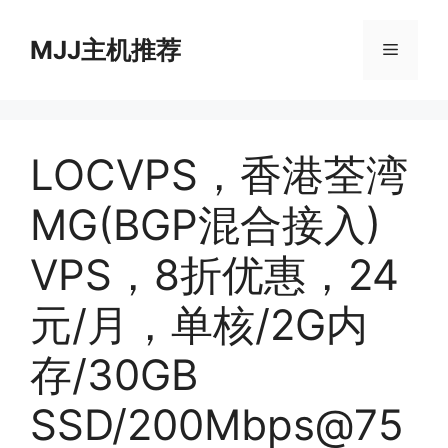
跳
至
MJJ主机推荐
菜
内
容
单
LOCVPS，香港荃湾
MG(BGP混合接入)
VPS，8折优惠，24
元/月，单核/2G内
存/30GB
SSD/200Mbps@75