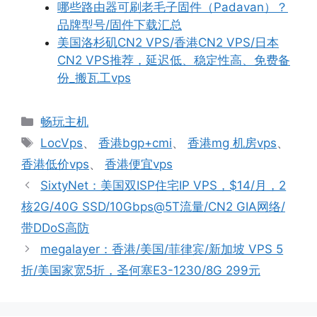
哪些路由器可刷老毛子固件（Padavan）？
品牌型号/固件下载汇总
美国洛杉矶CN2 VPS/香港CN2 VPS/日本
CN2 VPS推荐，延迟低、稳定性高、免费备
份_搬瓦工vps
分
畅玩主机
类
标
LocVps
、
香港bgp+cmi
、
香港mg 机房vps
、
签
香港低价vps
、
香港便宜vps
SixtyNet：美国双ISP住宅IP VPS，$14/月，2
核2G/40G SSD/10Gbps@5T流量/CN2 GIA网络/
带DDoS高防
megalayer：香港/美国/菲律宾/新加坡 VPS 5
折/美国家宽5折，圣何塞E3-1230/8G 299元