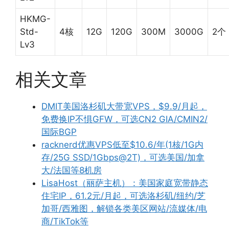
HKMG-
Std-
4核
12G
120G
300M
3000G
2个
Lv3
相关文章
DMIT美国洛杉矶大带宽VPS，$9.9/月起，
免费换IP不惧GFW，可选CN2 GIA/CMIN2/
国际BGP
racknerd优惠VPS低至$10.6/年(1核/1G内
存/25G SSD/1Gbps@2T)，可选美国/加拿
大/法国等8机房
LisaHost（丽萨主机）：美国家庭宽带静态
住宅IP，61.2元/月起，可选洛杉矶/纽约/芝
加哥/西雅图，解锁各类美区网站/流媒体/电
商/TikTok等