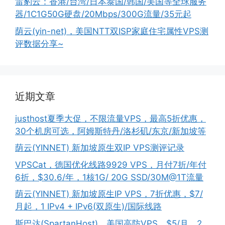
雷豹云：香港/台湾/日本泰国/韩国/美国等全球服务
器/1C1G50G硬盘/20Mbps/300G流量/35元起
荫云(yin-net)，美国NTT双ISP家庭住宅属性VPS测
评数据分享~
近期文章
justhost夏季大促，不限流量VPS，最高5折优惠，
30个机房可选，阿姆斯特丹/洛杉矶/东京/新加坡等
荫云(YINNET) 新加坡原生双IP VPS测评记录
VPSCat，德国优化线路9929 VPS，月付7折/年付
6折，$30.6/年，1核1G/ 20G SSD/30M@1T流量
荫云(YINNET) 新加坡原生IP VPS，7折优惠，$7/
月起，1 IPv4 + IPv6(双原生)/国际线路
斯巴达(SpartanHost)，美国高防VPS，$5/月，2