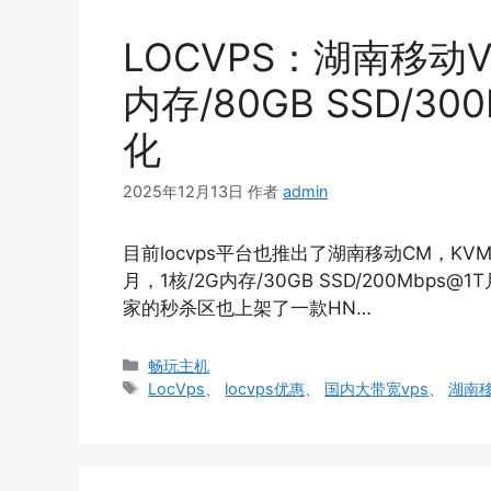
LOCVPS：湖南移动V
内存/80GB SSD/3
化
2025年12月13日
作者
admin
目前locvps平台也推出了湖南移动CM，KV
月，1核/2G内存/30GB SSD/200Mbp
家的秒杀区也上架了一款HN…
分
畅玩主机
类
标
LocVps
、
locvps优惠
、
国内大带宽vps
、
湖南移
签