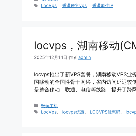
类
标
LocVps
、
香港便宜vps
、
香港原生IP
签
locvps，湖南移动(
2025年12月14日
作者
admin
locvps推出了新VPS套餐，湖南移动VP
国移动的全国性骨干网络，省内访问延迟较
是整合移动、联通、电信等线路，提升了跨
分
畅玩主机
类
标
LocVps
、
locvps优惠
、
LOCVPS优惠码
、
loc
签