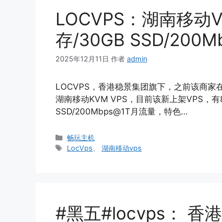
LOCVPS：湖南移动V
存/30GB SSD/20
2025年12月11日
作者
admin
LOCVPS，香港稳景集团旗下，之前该商家在
湖南移动KVM VPS，目前该新上架VPS，有8
SSD/200Mbps@1T月流量，特色…
分
畅玩主机
类
标
LocVps
、
湖南移动vps
签
#黑五#locvps： 香