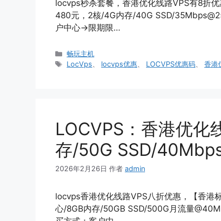
locvps秒杀套餐，香港优化线路VPS有8
480元，2核/4G内存/40G SSD/35Mbp
户中心->限期限…
分
畅玩主机
类
标
LocVps
、
locvps优惠
、
LOCVPS优惠码
、
香港
签
LOCVPS：香港优化
存/50G SSD/40Mb
2026年2月26日
作者
admin
locvps香港优化线路VPS八折优惠，【香港
心/8GB内存/50GB SSD/500G月流量@40M