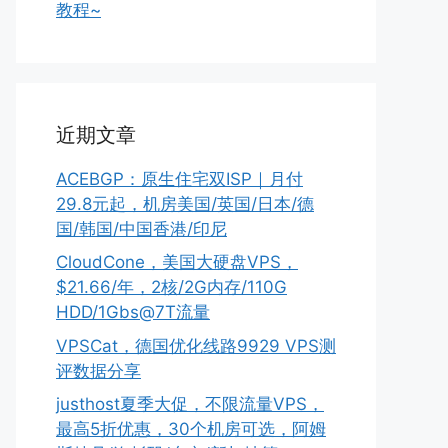
教程~
近期文章
ACEBGP：原生住宅双ISP｜月付
29.8元起，机房美国/英国/日本/德
国/韩国/中国香港/印尼
CloudCone，美国大硬盘VPS，
$21.66/年，2核/2G内存/110G
HDD/1Gbs@7T流量
VPSCat，德国优化线路9929 VPS测
评数据分享
justhost夏季大促，不限流量VPS，
最高5折优惠，30个机房可选，阿姆