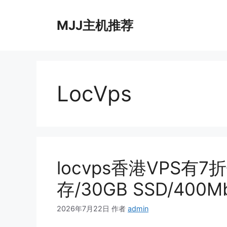
跳
至
MJJ主机推荐
内
容
LocVps
locvps香港VPS有7
存/30GB SSD/400
2026年7月22日
作者
admin