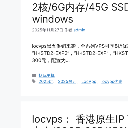
2核/6G内存/45G SS
windows
2025年11月27日
作者
admin
locvps黑五促销来袭，全系列VPS可享8折优
“HKSTD2-EXP2”，“HKSTD2-EXP”，“H
300元，配置为…
分
畅玩主机
类
标
2025bf
、
2025黑五
、
LocVps
、
locvps优惠
签
locvps： 香港原生IP