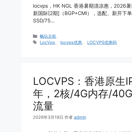
locvps，HK NGL 香港暑期清凉惠，202
新国际[2期]（BGP+CMI），选配、新开下单七
SSD/75…
分
畅玩主机
类
标
LocVps
、
locvps优惠
、
LOCVPS优惠码
签
LOCVPS：香港原生I
年，2核/4G内存/40G
流量
2026年3月19日
作者
admin