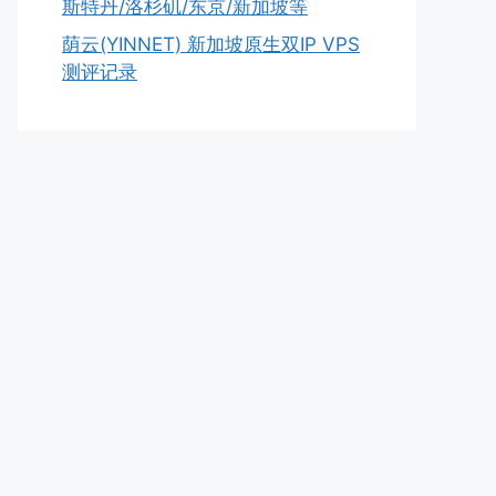
斯特丹/洛杉矶/东京/新加坡等
荫云(YINNET) 新加坡原生双IP VPS
测评记录