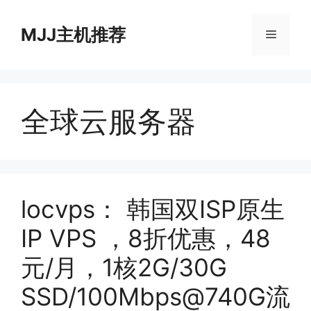
跳
至
MJJ主机推荐
菜
内
容
单
全球云服务器
locvps： 韩国双ISP原生
IP VPS ，8折优惠，48
元/月，1核2G/30G
SSD/100Mbps@740G流