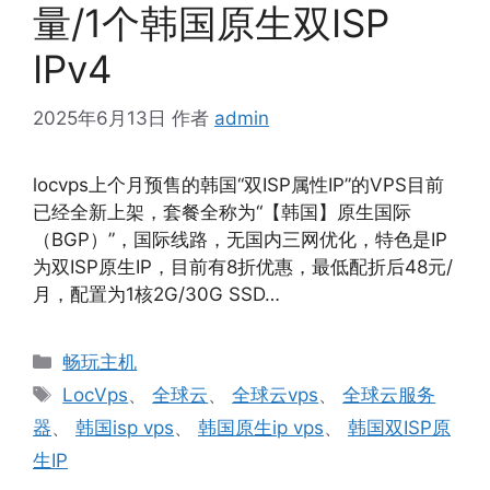
量/1个韩国原生双ISP
IPv4
2025年6月13日
作者
admin
locvps上个月预售的韩国“双ISP属性IP”的VPS目前
已经全新上架，套餐全称为“【韩国】原生国际
（BGP）”，国际线路，无国内三网优化，特色是IP
为双ISP原生IP，目前有8折优惠，最低配折后48元/
月，配置为1核2G/30G SSD…
分
畅玩主机
类
标
LocVps
、
全球云
、
全球云vps
、
全球云服务
签
器
、
韩国isp vps
、
韩国原生ip vps
、
韩国双ISP原
生IP