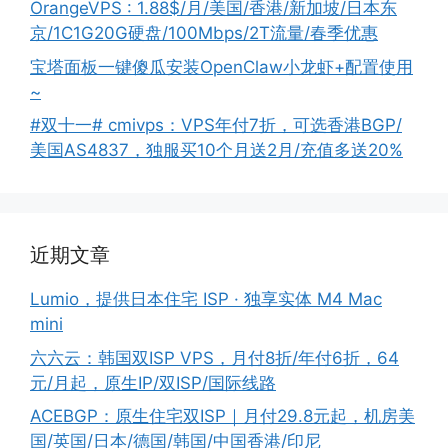
OrangeVPS : 1.88$/月/美国/香港/新加坡/日本东
京/1C1G20G硬盘/100Mbps/2T流量/春季优惠
宝塔面板一键傻瓜安装OpenClaw小龙虾+配置使用
~
#双十一# cmivps：VPS年付7折，可选香港BGP/
美国AS4837，独服买10个月送2月/充值多送20%
近期文章
Lumio，提供日本住宅 ISP · 独享实体 M4 Mac
mini
六六云：韩国双ISP VPS，月付8折/年付6折，64
元/月起，原生IP/双ISP/国际线路
ACEBGP：原生住宅双ISP｜月付29.8元起，机房美
国/英国/日本/德国/韩国/中国香港/印尼