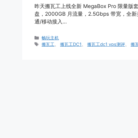
昨天搬瓦工上线全新 MegaBox Pro 限量版套
盘，2000GB 月流量，2.5Gbps 带宽，全
通/移动接入…
分
畅玩主机
类
标
搬瓦工
、
搬瓦工DC1
、
搬瓦工dc1 vps测评
、
搬
签