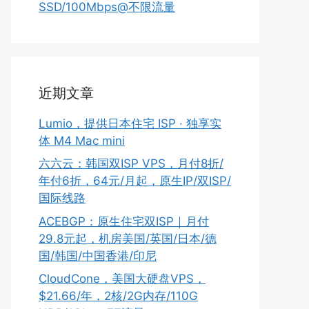
SSD/100Mbps@不限流量
近期文章
Lumio，提供日本住宅 ISP · 独享实
体 M4 Mac mini
六六云：韩国双ISP VPS，月付8折/
年付6折，64元/月起，原生IP/双ISP/
国际线路
ACEBGP：原生住宅双ISP｜月付
29.8元起，机房美国/英国/日本/德
国/韩国/中国香港/印尼
CloudCone，美国大硬盘VPS，
$21.66/年，2核/2G内存/110G