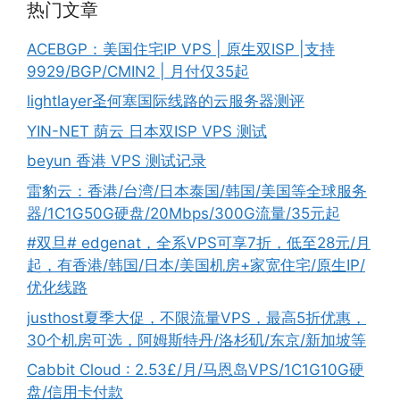
热门文章
ACEBGP：美国住宅IP VPS | 原生双ISP |支持
9929/BGP/CMIN2 | 月付仅35起
lightlayer圣何塞国际线路的云服务器测评
YIN-NET 荫云 日本双ISP VPS 测试
beyun 香港 VPS 测试记录
雷豹云：香港/台湾/日本泰国/韩国/美国等全球服务
器/1C1G50G硬盘/20Mbps/300G流量/35元起
#双旦# edgenat，全系VPS可享7折，低至28元/月
起，有香港/韩国/日本/美国机房+家宽住宅/原生IP/
优化线路
justhost夏季大促，不限流量VPS，最高5折优惠，
30个机房可选，阿姆斯特丹/洛杉矶/东京/新加坡等
Cabbit Cloud : 2.53£/月/马恩岛VPS/1C1G10G硬
盘/信用卡付款