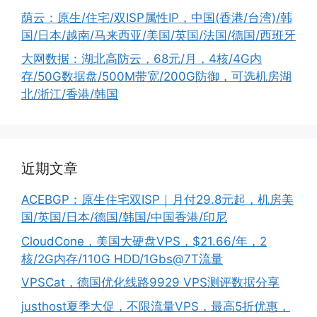
荫云：原生/住宅/双ISP属性IP，中国(香港/台湾)/韩
国/日本/越南/马来西亚/美国/英国/法国/德国/西班牙
大网数据：湖北高防云，68元/月，4核/4G内
存/50G数据盘/500M带宽/200G防御，可选机房湖
北/浙江/香港/韩国
近期文章
ACEBGP：原生住宅双ISP｜月付29.8元起，机房美
国/英国/日本/德国/韩国/中国香港/印尼
CloudCone，美国大硬盘VPS，$21.66/年，2
核/2G内存/110G HDD/1Gbs@7T流量
VPSCat，德国优化线路9929 VPS测评数据分享
justhost夏季大促，不限流量VPS，最高5折优惠，