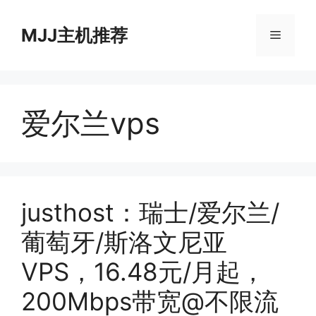
跳
至
MJJ主机推荐
菜
内
容
单
爱尔兰vps
justhost：瑞士/爱尔兰/
葡萄牙/斯洛文尼亚
VPS，16.48元/月起，
200Mbps带宽@不限流