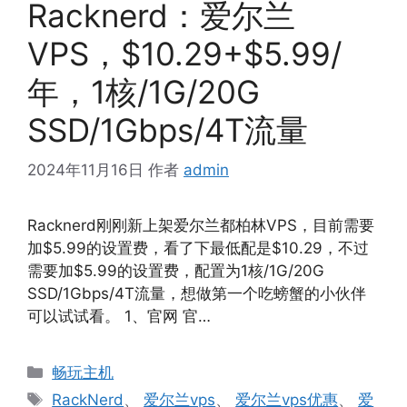
Racknerd：爱尔兰
VPS，$10.29+$5.99/
年，1核/1G/20G
SSD/1Gbps/4T流量
2024年11月16日
作者
admin
Racknerd刚刚新上架爱尔兰都柏林VPS，目前需要
加$5.99的设置费，看了下最低配是$10.29，不过
需要加$5.99的设置费，配置为1核/1G/20G
SSD/1Gbps/4T流量，想做第一个吃螃蟹的小伙伴
可以试试看。 1、官网 官…
分
畅玩主机
类
标
RackNerd
、
爱尔兰vps
、
爱尔兰vps优惠
、
爱