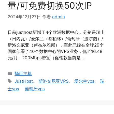
量/可免费切换50次IP
2024年12月27日
作者
admin
日前justhost新增了4个欧洲数据中心，分别是瑞士
（日内瓦）/爱尔兰（都柏林）/葡萄牙（波尔图）/
斯洛文尼亚（卢布尔雅那），至此已经在全球29个
国家部署了40个数据中心的VPS业务，低至16.48
元/月，200Mbps带宽（促销款当前是…
分
畅玩主机
类
标
JustHost
、
斯洛文尼亚VPS
、
爱尔兰vps
、
瑞
签
士vps
、
葡萄牙vps