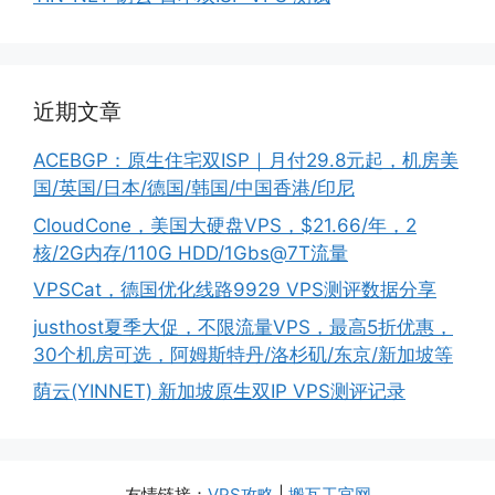
近期文章
ACEBGP：原生住宅双ISP｜月付29.8元起，机房美
国/英国/日本/德国/韩国/中国香港/印尼
CloudCone，美国大硬盘VPS，$21.66/年，2
核/2G内存/110G HDD/1Gbs@7T流量
VPSCat，德国优化线路9929 VPS测评数据分享
justhost夏季大促，不限流量VPS，最高5折优惠，
30个机房可选，阿姆斯特丹/洛杉矶/东京/新加坡等
荫云(YINNET) 新加坡原生双IP VPS测评记录
友情链接：
VPS攻略
|
搬瓦工官网