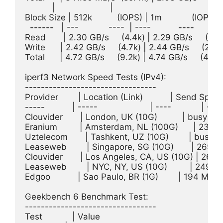
           |                      |                     

Block Size | 512k          (IOPS) | 1m            (IOPS)

  ------   | ---            ----  | ----           ---- 

Read       | 2.30 GB/s     (4.4k) | 2.29 GB/s     (2.2k
Write      | 2.42 GB/s     (4.7k) | 2.44 GB/s     (2.3k)
Total      | 4.72 GB/s     (9.2k) | 4.74 GB/s     (4.6k)
iperf3 Network Speed Tests (IPv4):

---------------------------------

Provider        | Location (Link)           | Send Speed  
-----           | -----                     | ----            | ----  
Clouvider       | London, UK (10G)          | busy         
Eranium         | Amsterdam, NL (100G)      | 233 Mb
Uztelecom       | Tashkent, UZ (10G)        | busy      
Leaseweb        | Singapore, SG (10G)       | 269 Mbi
Clouvider       | Los Angeles, CA, US (10G) | 262 Mb
Leaseweb        | NYC, NY, US (10G)         | 249 Mbi
Edgoo           | Sao Paulo, BR (1G)        | 194 Mbits
Geekbench 6 Benchmark Test:

---------------------------------

Test            | Value                         
