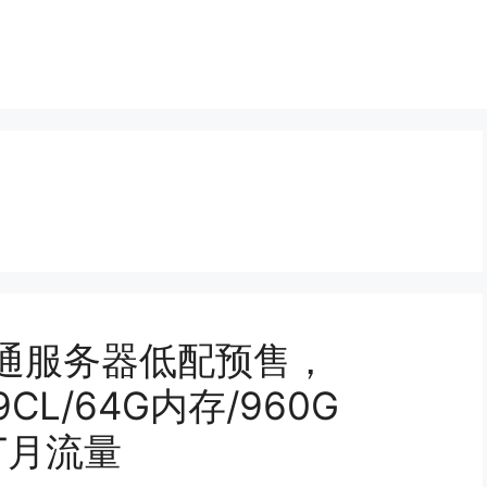
联通服务器低配预售，
59CL/64G内存/960G
5T月流量