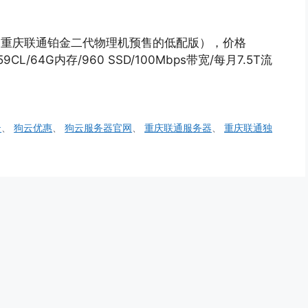
.E（重庆联通铂金二代物理机预售的低配版），价格
9CL/64G内存/960 SSD/100Mbps带宽/每月7.5T流
云
、
狗云优惠
、
狗云服务器官网
、
重庆联通服务器
、
重庆联通独