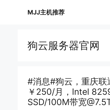
跳
至
MJJ主机推荐
内
容
狗云服务器官网
#消息#狗云，重庆
￥250/月，Intel 82
SSD/100M带宽@7.