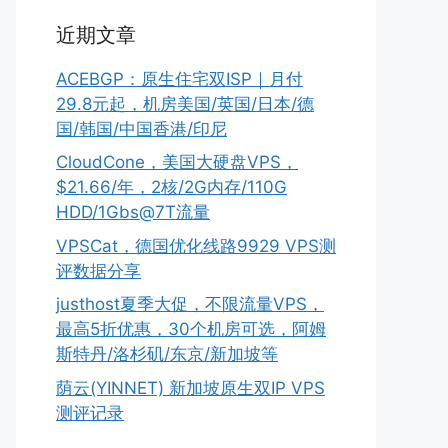
近期文章
ACEBGP：原生住宅双ISP｜月付
29.8元起，机房美国/英国/日本/德
国/韩国/中国香港/印尼
CloudCone，美国大硬盘VPS，
$21.66/年，2核/2G内存/110G
HDD/1Gbs@7T流量
VPSCat，德国优化线路9929 VPS测
评数据分享
justhost夏季大促，不限流量VPS，
最高5折优惠，30个机房可选，阿姆
斯特丹/洛杉矶/东京/新加坡等
荫云(YINNET) 新加坡原生双IP VPS
测评记录