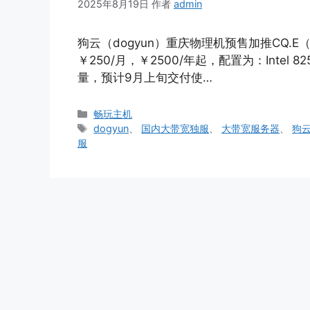
2025年8月19日
作者
admin
狗云（dogyun）重庆物理机预售加推CQ
￥250/月，￥2500/年起，配置为：Intel 825
量，预计9月上旬交付使…
分
畅玩主机
类
标
dogyun
、
国内大带宽独服
、
大带宽服务器
、
狗
签
服