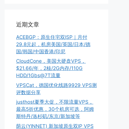
近期文章
ACEBGP：原生住宅双ISP｜月付
29.8元起，机房美国/英国/日本/德
国/韩国/中国香港/印尼
CloudCone，美国大硬盘VPS，
$21.66/年，2核/2G内存/110G
HDD/1Gbs@7T流量
VPSCat，德国优化线路9929 VPS测
评数据分享
justhost夏季大促，不限流量VPS，
最高5折优惠，30个机房可选，阿姆
斯特丹/洛杉矶/东京/新加坡等
荫云(YINNET) 新加坡原生双IP VPS