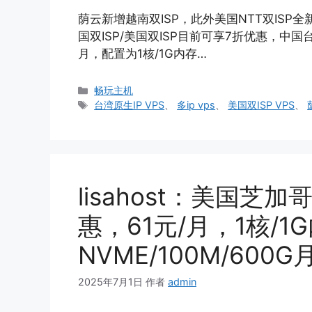
荫云新增越南双ISP，此外美国NTT双ISP全新I
国双ISP/美国双ISP目前可享7折优惠，中国
月，配置为1核/1G内存…
分
畅玩主机
类
标
台湾原生IP VPS
、
多ip vps
、
美国双ISP VPS
、
签
lisahost：美国芝加
惠，61元/月，1核/1G
NVME/100M/600
2025年7月1日
作者
admin