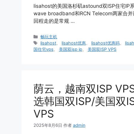
lisahost的美国洛杉矶astound双ISP住宅
wave broadband和RCN Telec
回程走的是常规 …
分
畅玩主机
类
标
lisahost
、
lisahost优惠
、
lisahost优惠码
、
lis
签
国住宅vps
、
美国双isp ip
、
美国双ISP VPS
荫云，越南双ISP VP
选韩国双ISP/美国双I
VPS
2025年8月6日
作者
admin