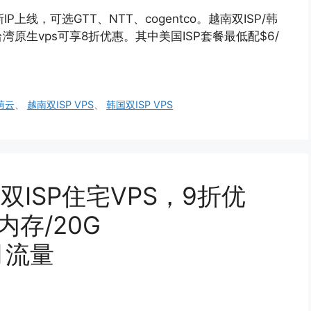
P上线，可选GTT、NTT、cogentco。越南双ISP/韩
台湾原生vps可享8折优惠。其中美国ISP套餐最低配$6/
荫云
、
越南双ISP VPS
、
韩国双ISP VPS
哥双ISP住宅VPS，9折优
内存/20G
G月流量