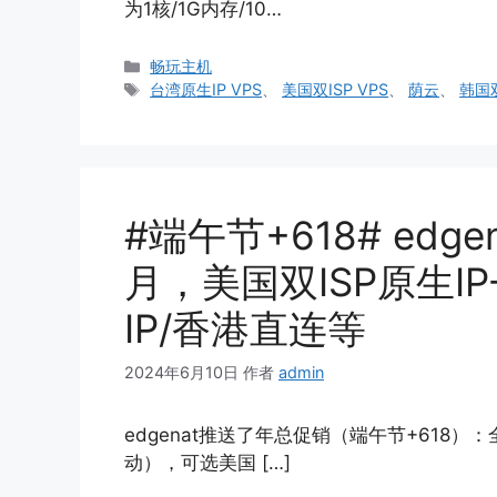
为1核/1G内存/10…
分
畅玩主机
类
标
台湾原生IP VPS
、
美国双ISP VPS
、
荫云
、
韩国双
签
#端午节+618# edge
月，美国双ISP原生IP
IP/香港直连等
2024年6月10日
作者
admin
edgenat推送了年总促销（端午节+618）
动），可选美国 […]