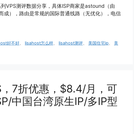
IP系列VPS测评数据分享，具体ISP商家是astound（由
om两家合并而成），路由是常规的国际普通线路（无优化），电信
ahost好不好
、
lisahost怎么样
、
lisahost测评
、
美国住宅ip
、
美
S，7折优惠，$8.4/月，可
SP/中国台湾原生IP/多IP型