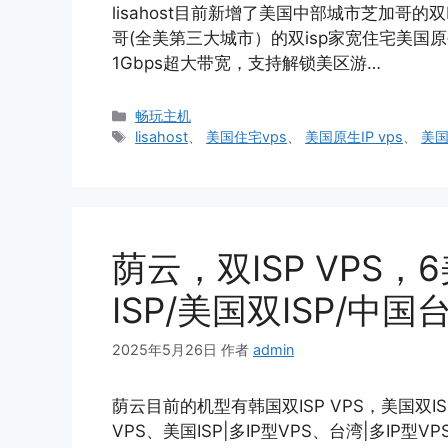
lisahost目前新增了美国中部城市芝加哥
哥(全美第三大城市）的双isp家宽住宅美国原生I
1Gbps超大带宽，支持解锁美区游…
分
畅玩主机
类
标
lisahost
、
美国住宅vps
、
美国原生IP vps
、
美国
签
荫云，双ISP VPS
ISP/美国双ISP/中国
2025年5月26日
作者
admin
荫云目前的机型有韩国双ISP VPS，美国双ISP
VPS、美国ISP|多IP型VPS、台湾|多IP