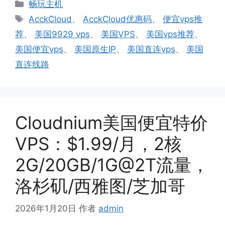
分
畅玩主机
类
标
AcckCloud
、
AcckCloud优惠码
、
便宜vps推
签
荐
、
美国9929 vps
、
美国VPS
、
美国vps推荐
、
美国便宜vps
、
美国原生IP
、
美国直连vps
、
美国
直连线路
Cloudnium美国便宜特价
VPS：$1.99/月，2核
2G/20GB/1G@2T流量，
洛杉矶/西雅图/芝加哥
2026年1月20日
作者
admin