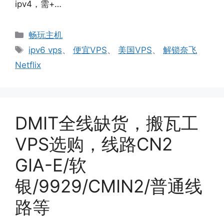
ipv4，需+…
分
畅玩主机
类
标
ipv6 vps
、
便宜VPS
、
美国VPS
、
解锁奈飞
签
Netflix
DMIT全线缺货，搬瓦工
VPS选购，线路CN2
GIA-E/软
银/9929/CMIN2/普通线
路等