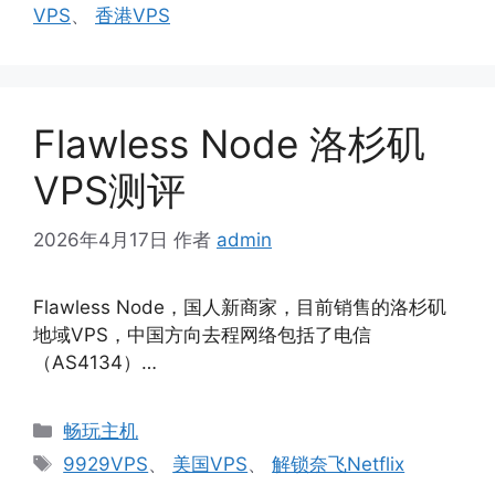
签
VPS
、
香港VPS
Flawless Node 洛杉矶
VPS测评
2026年4月17日
作者
admin
Flawless Node，国人新商家，目前销售的洛杉矶
地域VPS，中国方向去程网络包括了电信
（AS4134）…
分
畅玩主机
类
标
9929VPS
、
美国VPS
、
解锁奈飞Netflix
签