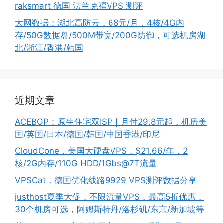
raksmart 德国 法兰克福VPS 测评
大网数据：湖北高防云，68元/月，4核/4G内
存/50G数据盘/500M带宽/200G防御，可选机房湖
北/浙江/香港/韩国
近期文章
ACEBGP：原生住宅双ISP｜月付29.8元起，机房美
国/英国/日本/德国/韩国/中国香港/印尼
CloudCone，美国大硬盘VPS，$21.66/年，2
核/2G内存/110G HDD/1Gbs@7T流量
VPSCat，德国优化线路9929 VPS测评数据分享
justhost夏季大促，不限流量VPS，最高5折优惠，
30个机房可选，阿姆斯特丹/洛杉矶/东京/新加坡等