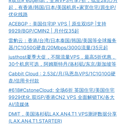
#双旦# edgenat，全系VPS可享7折，低至28元/月
起，有香港/韩国/日本/美国机房+家宽住宅/原生IP/
优化线路
ACEBGP：美国住宅IP VPS | 原生双ISP |支持
9929/BGP/CMIN2 | 月付仅35起
雷豹云：香港/台湾/日本泰国/韩国/美国等全球服务
器/1C1G50G硬盘/20Mbps/300G流量/35元起
justhost夏季大促，不限流量VPS，最高5折优惠，
30个机房可选，阿姆斯特丹/洛杉矶/东京/新加坡等
Cabbit Cloud : 2.53£/月/马恩岛VPS/1C1G10G硬
盘/信用卡付款
#618#CstoneCloud: 全场6折 英国住宅/美国住宅
9929优化 双ISP/香港CN2 VPS 全面解锁TK/各大
AI/流媒体
DMIT，美国洛杉矶LAX.AN4.T1 VPS测评数据分享
(LAX.AN4.T1.STARTER)