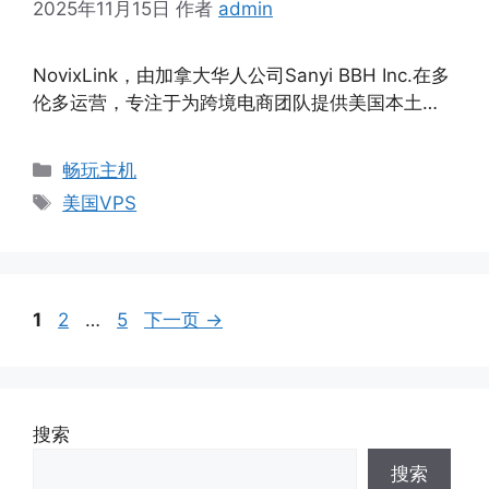
2025年11月15日
作者
admin
NovixLink，由加拿大华人公司Sanyi BBH Inc.在多
伦多运营，专注于为跨境电商团队提供美国本土…
分
畅玩主机
类
标
美国VPS
签
页
页
页
1
2
…
5
下一页
→
面
面
面
搜索
搜索