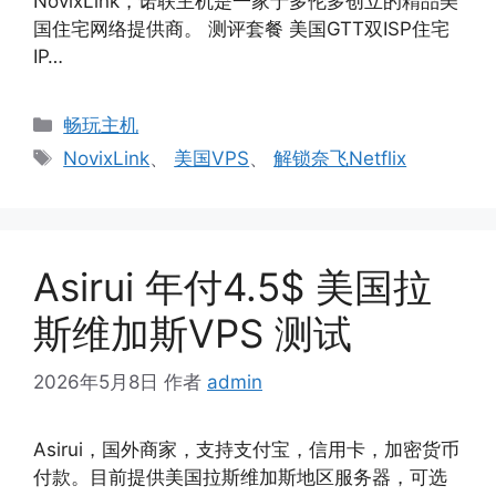
NovixLink，诺联主机是一家于多伦多创立的精品美
国住宅网络提供商。 测评套餐 美国GTT双ISP住宅
IP…
分
畅玩主机
类
标
NovixLink
、
美国VPS
、
解锁奈飞Netflix
签
Asirui 年付4.5$ 美国拉
斯维加斯VPS 测试
2026年5月8日
作者
admin
Asirui，国外商家，支持支付宝，信用卡，加密货币
付款。目前提供美国拉斯维加斯地区服务器，可选