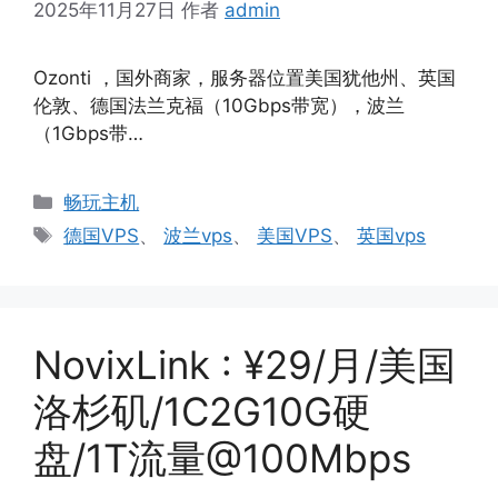
2025年11月27日
作者
admin
Ozonti ，国外商家，服务器位置美国犹他州、英国
伦敦、德国法兰克福（10Gbps带宽），波兰
（1Gbps带…
分
畅玩主机
类
标
德国VPS
、
波兰vps
、
美国VPS
、
英国vps
签
NovixLink : ¥29/月/美国
洛杉矶/1C2G10G硬
盘/1T流量@100Mbps