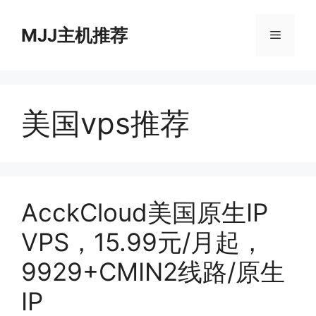
跳
至
MJJ主机推荐
菜
内
容
单
美国vps推荐
AcckCloud美国原生IP
VPS，15.99元/月起，
9929+CMIN2线路/原生
IP