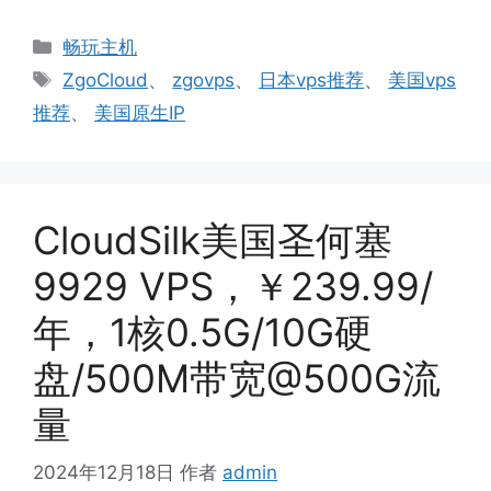
分
畅玩主机
类
标
ZgoCloud
、
zgovps
、
日本vps推荐
、
美国vps
签
推荐
、
美国原生IP
CloudSilk美国圣何塞
9929 VPS，￥239.99/
年，1核0.5G/10G硬
盘/500M带宽@500G流
量
2024年12月18日
作者
admin