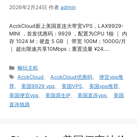
2026年2月24日
作者
admin
AcckCloud新上美国直连大带宽VPS，LAX9929-
MINI ，首发优惠码：9929 ，配置为CPU 1核 ｜ 内
存 1024 M；硬盘 5 GB ｜ 带宽 100M；1000G/月
｜ 超出限速共享10Mbps；重置流量 ¥24….
分
畅玩主机
类
标
AcckCloud
、
AcckCloud优惠码
、
便宜vps推
签
荐
、
美国9929 vps
、
美国VPS
、
美国vps推荐
、
美国便宜vps
、
美国原生IP
、
美国直连vps
、
美国
直连线路