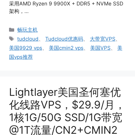
采用AMD Ryzen 9 9900X + DDR5 + NVMe SSD
架构，…
分
畅玩主机
类
标
tudcloud
、
Tudcloud优惠码
、
大带宽VPS
、
签
美国9929 vps
、
美国cmin2 vps
、
美国VPS
、
美
国vps推荐
Lightlayer美国圣何塞优
化线路VPS，$29.9/月，
1核1G/50G SSD/1G带宽
@1T流量/CN2+CMIN2