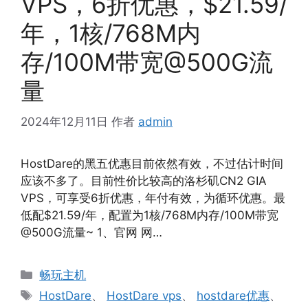
VPS，6折优惠，$21.59/
年，1核/768M内
存/100M带宽@500G流
量
2024年12月11日
作者
admin
HostDare的黑五优惠目前依然有效，不过估计时间
应该不多了。目前性价比较高的洛杉矶CN2 GIA
VPS，可享受6折优惠，年付有效，为循环优惠。最
低配$21.59/年，配置为1核/768M内存/100M带宽
@500G流量~ 1、官网 网…
分
畅玩主机
类
标
HostDare
、
HostDare vps
、
hostdare优惠
、