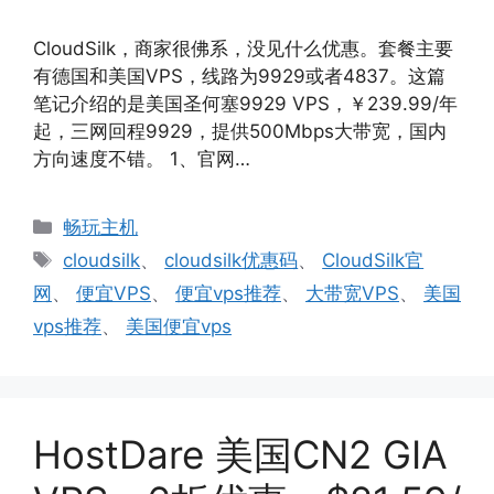
CloudSilk，商家很佛系，没见什么优惠。套餐主要
有德国和美国VPS，线路为9929或者4837。这篇
笔记介绍的是美国圣何塞9929 VPS，￥239.99/年
起，三网回程9929，提供500Mbps大带宽，国内
方向速度不错。 1、官网…
分
畅玩主机
类
标
cloudsilk
、
cloudsilk优惠码
、
CloudSilk官
签
网
、
便宜VPS
、
便宜vps推荐
、
大带宽VPS
、
美国
vps推荐
、
美国便宜vps
HostDare 美国CN2 GIA