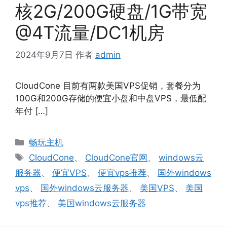
核2G/200G硬盘/1G带宽
@4T流量/DC1机房
2024年9月7日
作者
admin
CloudCone 目前有两款美国VPS促销，套餐分为
100G和200G存储的便宜小盘和中盘VPS，最低配
年付 […]
分
畅玩主机
类
标
CloudCone
、
CloudCone官网
、
windows云
签
服务器
、
便宜VPS
、
便宜vps推荐
、
国外windows
vps
、
国外windows云服务器
、
美国VPS
、
美国
vps推荐
、
美国windows云服务器