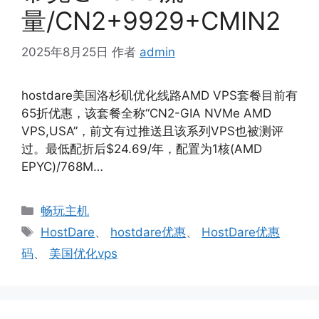
量/CN2+9929+CMIN2
2025年8月25日
作者
admin
hostdare美国洛杉矶优化线路AMD VPS套餐目前有
65折优惠，该套餐全称“CN2-GIA NVMe AMD
VPS,USA”，前文有过推送且该系列VPS也被测评
过。最低配折后$24.69/年，配置为1核(AMD
EPYC)/768M…
分
畅玩主机
类
标
HostDare
、
hostdare优惠
、
HostDare优惠
签
码
、
美国优化vps