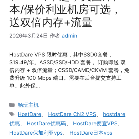
本/保价利亚机房可选，
送双倍内存+流量
2026年3月24日
作者
admin
HostDare VPS 限时优惠，其中SSD0套餐，
$19.49/年。ASSD/SSD/HDD 套餐， 订购即送 双
倍内存 + 双倍流量；CSSD/CAMD/CKVM 套餐，免
费升级 100 Mbps 端口。需要在后台提交支持工
单。此外保…
分
畅玩主机
类
标
HostDare
、
HostDare CN2 VPS
、
hostdare
签
优惠
、
HostDare优惠码
、
HostDare便宜VPS
、
HostDare保加利亚vps
、
HostDare日本vps