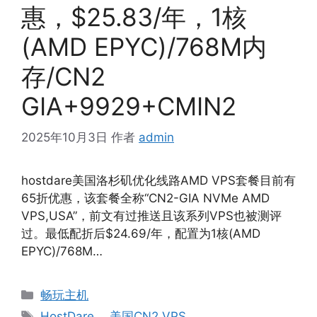
惠，$25.83/年，1核
(AMD EPYC)/768M内
存/CN2
GIA+9929+CMIN2
2025年10月3日
作者
admin
hostdare美国洛杉矶优化线路AMD VPS套餐目前有
65折优惠，该套餐全称“CN2-GIA NVMe AMD
VPS,USA”，前文有过推送且该系列VPS也被测评
过。最低配折后$24.69/年，配置为1核(AMD
EPYC)/768M…
分
畅玩主机
类
标
HostDare
、
美国CN2 VPS