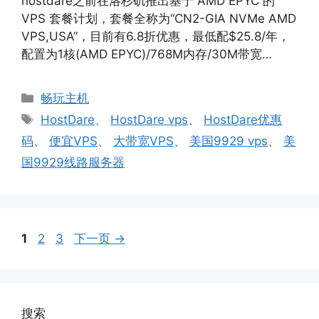
hostdare之前在洛杉矶推出基于 AMD EPYC 的
VPS 套餐计划，套餐全称为“CN2-GIA NVMe AMD
VPS,USA”，目前有6.8折优惠，最低配$25.8/年，
配置为1核(AMD EPYC)/768M内存/30M带宽…
分
畅玩主机
类
标
HostDare
、
HostDare vps
、
HostDare优惠
签
码
、
便宜VPS
、
大带宽VPS
、
美国9929 vps
、
美
国9929线路服务器
页
页
页
1
2
3
下一页
→
面
面
面
搜索