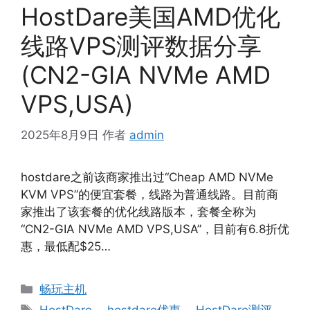
HostDare美国AMD优化
线路VPS测评数据分享
(CN2-GIA NVMe AMD
VPS,USA)
2025年8月9日
作者
admin
hostdare之前该商家推出过“Cheap AMD NVMe
KVM VPS”的便宜套餐，线路为普通线路。目前商
家推出了该套餐的优化线路版本，套餐全称为
“CN2-GIA NVMe AMD VPS,USA”，目前有6.8折优
惠，最低配$25…
分
畅玩主机
类
标
HostDare
、
hostdare优惠
、
HostDare测评
、