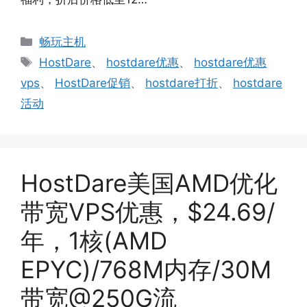
分
畅玩主机
类
标
HostDare
、
hostdare优惠
、
hostdare优惠
签
vps
、
HostDare促销
、
hostdare打折
、
hostdare
活动
HostDare美国AMD优化
带宽VPS优惠，$24.69/
年，1核(AMD
EPYC)/768M内存/30M
带宽@250G流