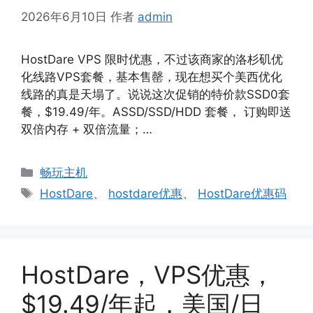
2026年6月10日
作者
admin
HostDare VPS 限时优惠，不过该商家的洛杉矶优
化线路VPS套餐，基本售罄，现在想买个美西优化
线路的真是天塌了。说说这次促销的特价款SSD0套
餐，$19.49/年。ASSD/SSD/HDD 套餐， 订购即送
双倍内存 + 双倍流量；…
分
畅玩主机
类
标
HostDare
、
hostdare优惠
、
HostDare优惠码
签
HostDare，VPS优惠，
$19.49/年起，美国/日