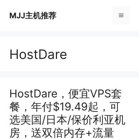
跳
至
MJJ主机推荐
菜
内
容
单
HostDare
HostDare，便宜VPS套
餐，年付$19.49起，可
选美国/日本/保价利亚机
房，送双倍内存+流量