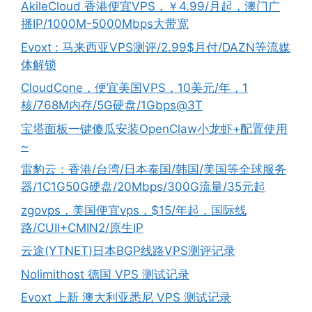
AkileCloud 香港便宜VPS，￥4.99/月起，澳门广
播IP/1000M-5000Mbps大带宽
Evoxt : 马来西亚VPS测评/2.99$月付/DAZN等流媒
体解锁
CloudCone，便宜美国VPS，10美元/年，1
核/768M内存/5G硬盘/1Gbps@3T
宝塔面板一键傻瓜安装OpenClaw小龙虾+配置使用
~
雷豹云：香港/台湾/日本泰国/韩国/美国等全球服务
器/1C1G50G硬盘/20Mbps/300G流量/35元起
zgovps，美国便宜vps，$15/年起，国际线
路/CUII+CMIN2/原生IP
云途(YTNET)日本BGP线路VPS测评记录
Nolimithost 德国 VPS 测试记录
Evoxt 上新 澳大利亚悉尼 VPS 测试记录