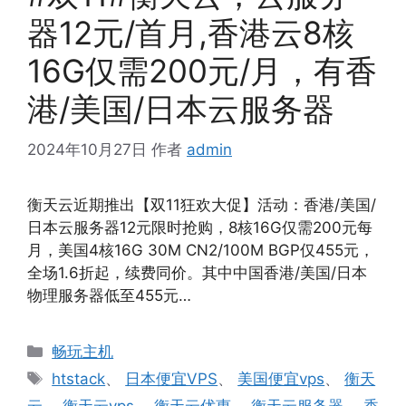
器12元/首月,香港云8核
16G仅需200元/月，有香
港/美国/日本云服务器
2024年10月27日
作者
admin
衡天云近期推出【双11狂欢大促】活动：香港/美国/
日本云服务器12元限时抢购，8核16G仅需200元每
月，美国4核16G 30M CN2/100M BGP仅455元，
全场1.6折起，续费同价。其中中国香港/美国/日本
物理服务器低至455元…
分
畅玩主机
类
标
htstack
、
日本便宜VPS
、
美国便宜vps
、
衡天
签
云
、
衡天云vps
、
衡天云优惠
、
衡天云服务器
、
香