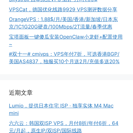
VPSCat，德国优化线路9929 VPS测评数据分享
OrangeVPS : 1.88$/月/美国/香港/新加坡/日本东
京/1C1G20G硬盘/100Mbps/2T流量/春季优惠
宝塔面板一键傻瓜安装OpenClaw小龙虾+配置使用
~
#双十一# cmivps：VPS年付7折，可选香港BGP/
美国AS4837，独服买10个月送2月/充值多送20%
近期文章
Lumio，提供日本住宅 ISP · 独享实体 M4 Mac
mini
六六云：韩国双ISP VPS，月付8折/年付6折，64
元/月起，原生IP/双ISP/国际线路