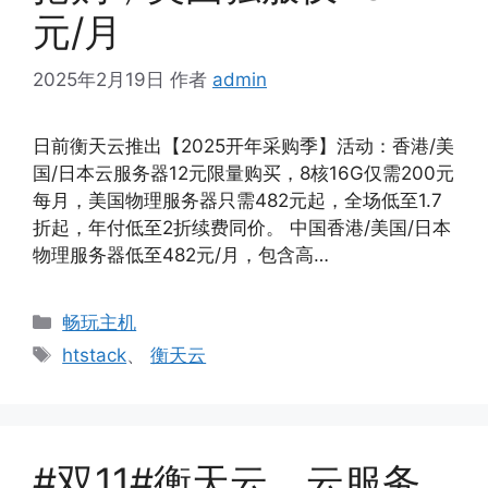
元/月
2025年2月19日
作者
admin
日前衡天云推出【2025开年采购季】活动：香港/美
国/日本云服务器12元限量购买，8核16G仅需200元
每月，美国物理服务器只需482元起，全场低至1.7
折起，年付低至2折续费同价。 中国香港/美国/日本
物理服务器低至482元/月，包含高…
分
畅玩主机
类
标
htstack
、
衡天云
签
#双11#衡天云，云服务