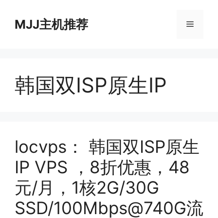
跳
至
MJJ主机推荐
菜
内
容
单
韩国双ISP原生IP
locvps： 韩国双ISP原生
IP VPS ，8折优惠，48
元/月，1核2G/30G
SSD/100Mbps@740G流