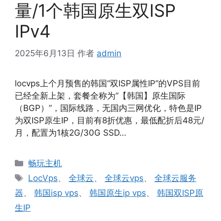
量/1个韩国原生双ISP
IPv4
2025年6月13日
作者
admin
locvps上个月预售的韩国“双ISP属性IP”的VPS目前
已经全新上架，套餐全称为“【韩国】原生国际
（BGP）”，国际线路，无国内三网优化，特色是IP
为双ISP原生IP，目前有8折优惠，最低配折后48元/
月，配置为1核2G/30G SSD…
分
畅玩主机
类
标
LocVps
、
全球云
、
全球云vps
、
全球云服务
签
器
、
韩国isp vps
、
韩国原生ip vps
、
韩国双ISP原
生IP