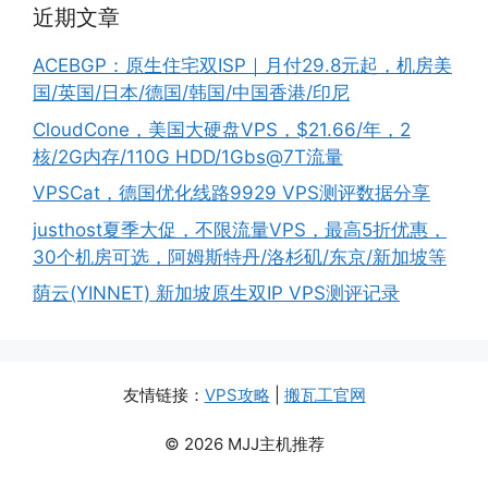
近期文章
ACEBGP：原生住宅双ISP｜月付29.8元起，机房美
国/英国/日本/德国/韩国/中国香港/印尼
CloudCone，美国大硬盘VPS，$21.66/年，2
核/2G内存/110G HDD/1Gbs@7T流量
VPSCat，德国优化线路9929 VPS测评数据分享
justhost夏季大促，不限流量VPS，最高5折优惠，
30个机房可选，阿姆斯特丹/洛杉矶/东京/新加坡等
荫云(YINNET) 新加坡原生双IP VPS测评记录
友情链接：
VPS攻略
|
搬瓦工官网
© 2026 MJJ主机推荐