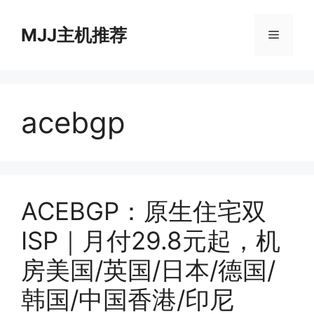
跳
至
MJJ主机推荐
菜
内
容
单
acebgp
ACEBGP：原生住宅双
ISP｜月付29.8元起，机
房美国/英国/日本/德国/
韩国/中国香港/印尼