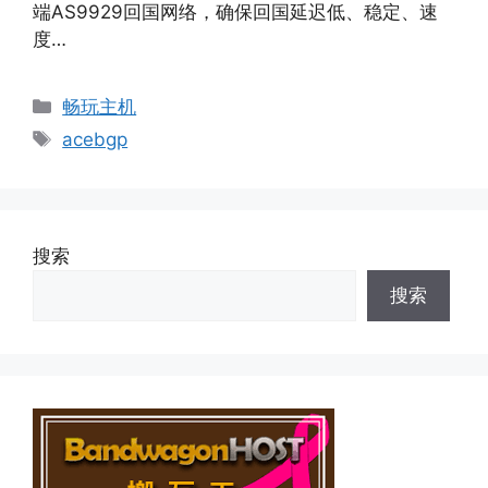
端AS9929回国网络，确保回国延迟低、稳定、速
度…
分
畅玩主机
类
标
acebgp
签
搜索
搜索