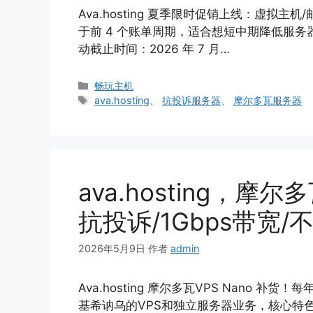
Ava.hosting 夏季限时促销上线：虚拟主机/
于前 4 个账单周期，适合想短中期降低服务
动截止时间：2026 年 7 月…
分
畅玩主机
类
标
ava.hosting
、
抗投诉服务器
、
摩尔多瓦服务器
签
ava.hosting，摩
抗投诉/1Gbps带宽
2026年5月9日
作者
admin
Ava.hosting 摩尔多瓦VPS Nano 补货！
基希讷乌的VPS和独立服务器业务，核心特色就