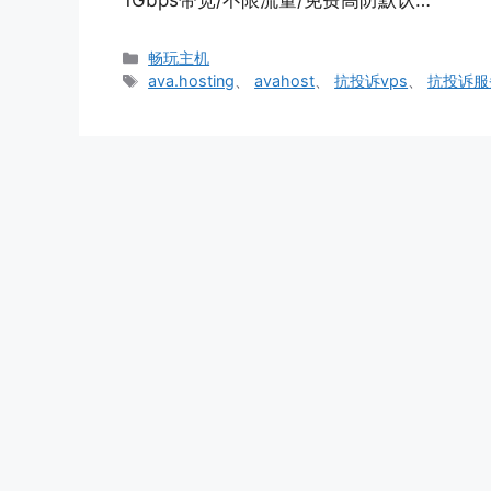
1Gbps带宽/不限流量/免费高防默认…
分
畅玩主机
类
标
ava.hosting
、
avahost
、
抗投诉vps
、
抗投诉服
签