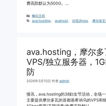
费高防默认为500G。…
分
畅玩主机
类
标
ava.hosting
、
avahost
、
抗投诉vps
、
摩尔多瓦v
签
ava.hosting，摩尔
VPS/独立服务器，1
防
2026年3月10日
作者
admin
慢讯，ava.hosting的38妇女节活动，全场
主要提供摩尔多瓦的首都基希讷乌的VPS和