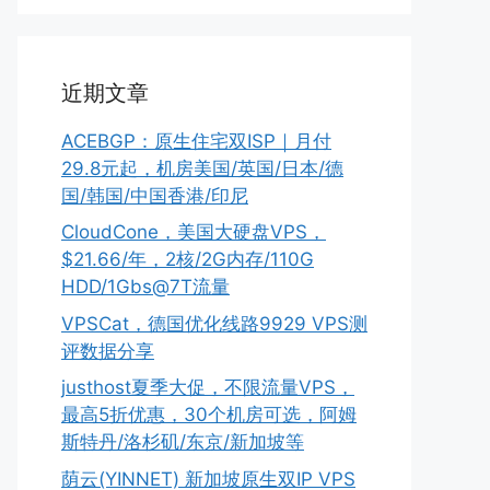
近期文章
ACEBGP：原生住宅双ISP｜月付
29.8元起，机房美国/英国/日本/德
国/韩国/中国香港/印尼
CloudCone，美国大硬盘VPS，
$21.66/年，2核/2G内存/110G
HDD/1Gbs@7T流量
VPSCat，德国优化线路9929 VPS测
评数据分享
justhost夏季大促，不限流量VPS，
最高5折优惠，30个机房可选，阿姆
斯特丹/洛杉矶/东京/新加坡等
荫云(YINNET) 新加坡原生双IP VPS