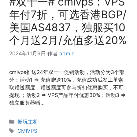
#双十一# cmivps：VPS
年付7折，可选香港BGP/
美国AS4837，独服买10
个月送2月/充值多送20%
2024年11月9日
作者
admin
cmivps推送24年双十一促销活动，活动分为3个部
分：活动1 => 充值赠送10%，充值成功后发工单索
取赠送额度，赠送额度可参与折扣优惠购买，不可
提现 ；活动2 => VPS产品年付优惠30%；活动3 =>
独立服务器赠…
分
畅玩主机
类
标
CMIVPS