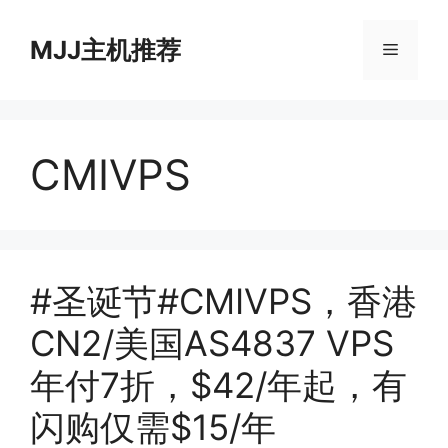
跳
至
MJJ主机推荐
菜
内
容
单
CMIVPS
#圣诞节#CMIVPS，香港
CN2/美国AS4837 VPS
年付7折，$42/年起，有
闪购仅需$15/年