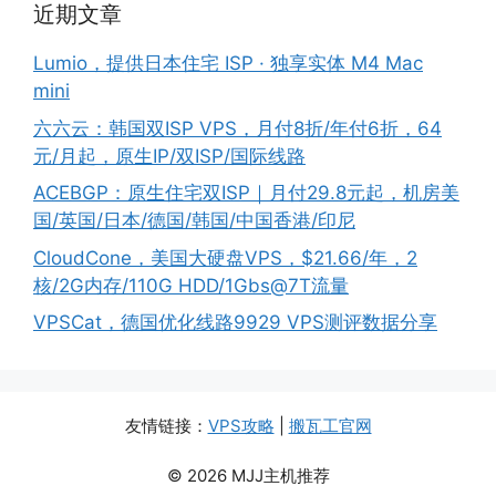
近期文章
Lumio，提供日本住宅 ISP · 独享实体 M4 Mac
mini
六六云：韩国双ISP VPS，月付8折/年付6折，64
元/月起，原生IP/双ISP/国际线路
ACEBGP：原生住宅双ISP｜月付29.8元起，机房美
国/英国/日本/德国/韩国/中国香港/印尼
CloudCone，美国大硬盘VPS，$21.66/年，2
核/2G内存/110G HDD/1Gbs@7T流量
VPSCat，德国优化线路9929 VPS测评数据分享
友情链接：
VPS攻略
|
搬瓦工官网
© 2026 MJJ主机推荐