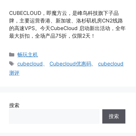
CUBECLOUD，即魔方云，是峰鸟科技旗下子品
牌，主要运营香港、新加坡、洛杉矶机房CN2线路
的高速VPS。今天CubeCloud 启动新出活动，全年
最大折扣，全场产品75折，仅限2天！
分
畅玩主机
类
标
cubecloud
、
Cubecloud优惠码
、
cubecloud
签
测评
搜索
搜索