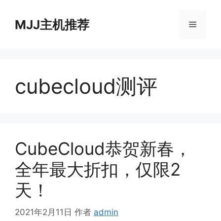
跳
至
MJJ主机推荐
菜
内
容
单
cubecloud测评
CubeCloud恭贺新春，
全年最大折扣，仅限2
天！
2021年2月11日
作者
admin