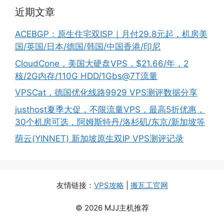
近期文章
ACEBGP：原生住宅双ISP｜月付29.8元起，机房美
国/英国/日本/德国/韩国/中国香港/印尼
CloudCone，美国大硬盘VPS，$21.66/年，2
核/2G内存/110G HDD/1Gbs@7T流量
VPSCat，德国优化线路9929 VPS测评数据分享
justhost夏季大促，不限流量VPS，最高5折优惠，
30个机房可选，阿姆斯特丹/洛杉矶/东京/新加坡等
荫云(YINNET) 新加坡原生双IP VPS测评记录
友情链接：
VPS攻略
|
搬瓦工官网
© 2026 MJJ主机推荐