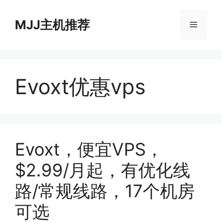
跳
至
MJJ主机推荐
菜
内
容
单
Evoxt优惠vps
Evoxt，便宜VPS，
$2.99/月起，有优化线
路/常规线路，17个机房
可选