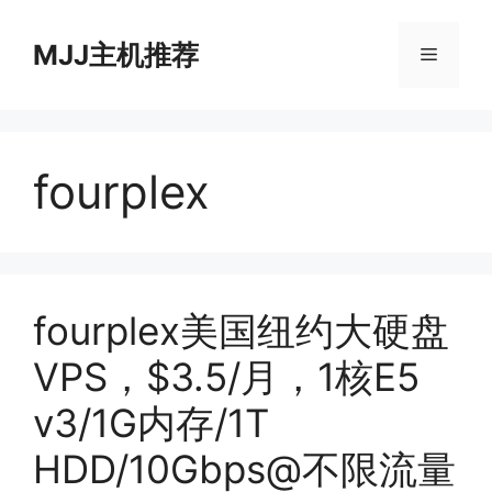
跳
至
MJJ主机推荐
菜
内
容
单
fourplex
fourplex美国纽约大硬盘
VPS，$3.5/月，1核E5
v3/1G内存/1T
HDD/10Gbps@不限流量