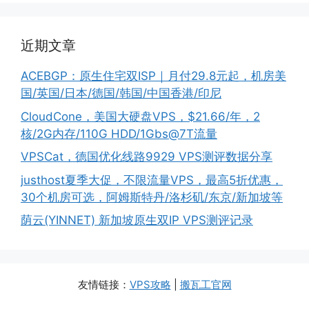
近期文章
ACEBGP：原生住宅双ISP｜月付29.8元起，机房美
国/英国/日本/德国/韩国/中国香港/印尼
CloudCone，美国大硬盘VPS，$21.66/年，2
核/2G内存/110G HDD/1Gbs@7T流量
VPSCat，德国优化线路9929 VPS测评数据分享
justhost夏季大促，不限流量VPS，最高5折优惠，
30个机房可选，阿姆斯特丹/洛杉矶/东京/新加坡等
荫云(YINNET) 新加坡原生双IP VPS测评记录
友情链接：
VPS攻略
|
搬瓦工官网