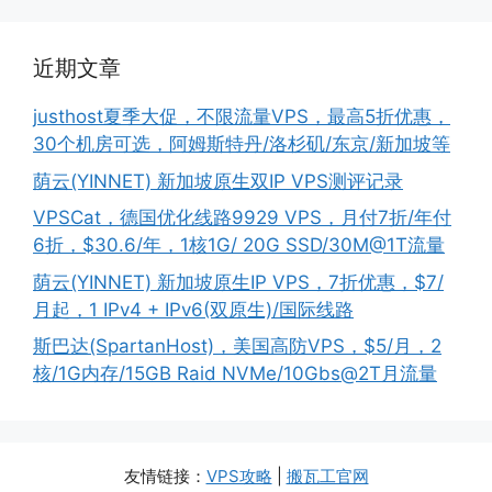
近期文章
justhost夏季大促，不限流量VPS，最高5折优惠，
30个机房可选，阿姆斯特丹/洛杉矶/东京/新加坡等
荫云(YINNET) 新加坡原生双IP VPS测评记录
VPSCat，德国优化线路9929 VPS，月付7折/年付
6折，$30.6/年，1核1G/ 20G SSD/30M@1T流量
荫云(YINNET) 新加坡原生IP VPS，7折优惠，$7/
月起，1 IPv4 + IPv6(双原生)/国际线路
斯巴达(SpartanHost)，美国高防VPS，$5/月，2
核/1G内存/15GB Raid NVMe/10Gbs@2T月流量
友情链接：
VPS攻略
|
搬瓦工官网