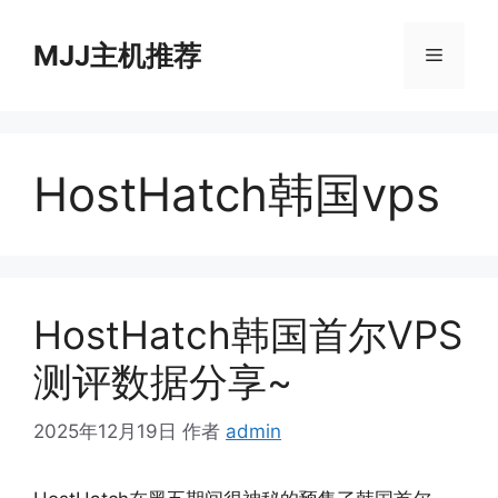
跳
至
MJJ主机推荐
菜
内
容
单
HostHatch韩国vps
HostHatch韩国首尔VPS
测评数据分享~
2025年12月19日
作者
admin