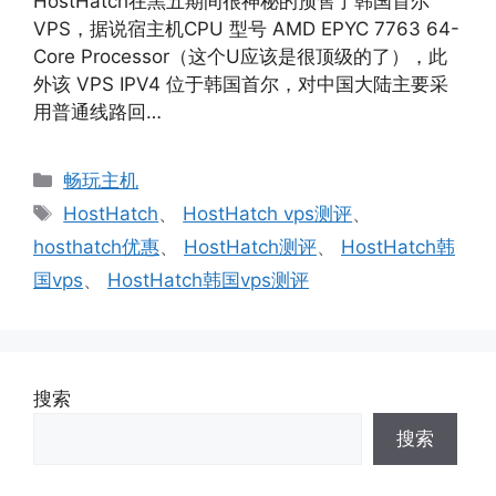
HostHatch在黑五期间很神秘的预售了韩国首尔
VPS，据说宿主机CPU 型号 AMD EPYC 7763 64-
Core Processor（这个U应该是很顶级的了），此
外该 VPS IPV4 位于韩国首尔，对中国大陆主要采
用普通线路回…
分
畅玩主机
类
标
HostHatch
、
HostHatch vps测评
、
签
hosthatch优惠
、
HostHatch测评
、
HostHatch韩
国vps
、
HostHatch韩国vps测评
搜索
搜索