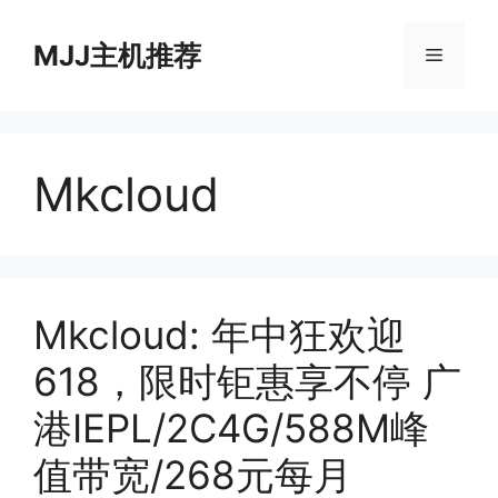
跳
至
MJJ主机推荐
菜
内
容
单
Mkcloud
Mkcloud: 年中狂欢迎
618，限时钜惠享不停 广
港IEPL/2C4G/588M峰
值带宽/268元每月