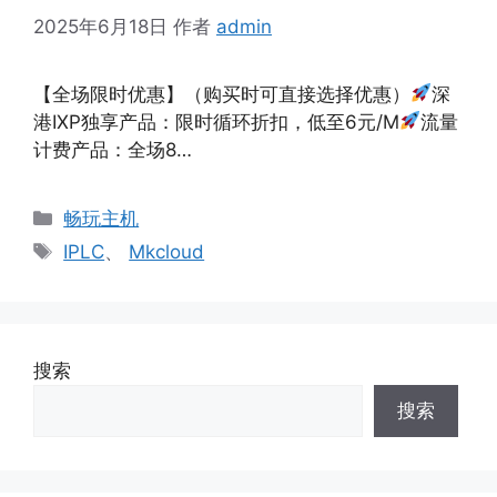
2025年6月18日
作者
admin
【全场限时优惠】（购买时可直接选择优惠）
深
港IXP独享产品：限时循环折扣，低至6元/M
流量
计费产品：全场8…
分
畅玩主机
类
标
IPLC
、
Mkcloud
签
搜索
搜索