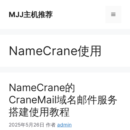
跳
至
MJJ主机推荐
菜
内
容
单
NameCrane使用
NameCrane的
CraneMail域名邮件服务
搭建使用教程
2025年5月26日
作者
admin