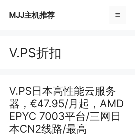
跳
至
MJJ主机推荐
菜
内
容
单
V.PS折扣
V.PS日本高性能云服务
器，€47.95/月起，AMD
EPYC 7003平台/三网日
本CN2线路/最高