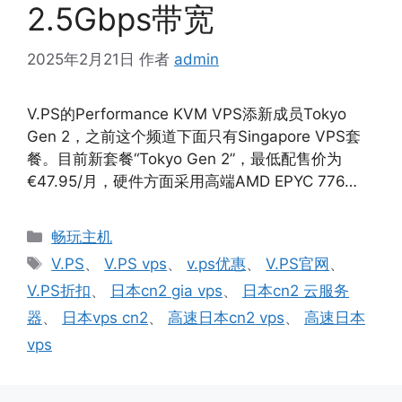
2.5Gbps带宽
2025年2月21日
作者
admin
V.PS的Performance KVM VPS添新成员Tokyo
Gen 2，之前这个频道下面只有Singapore VPS套
餐。目前新套餐“Tokyo Gen 2”，最低配售价为
€47.95/月，硬件方面采用高端AMD EPYC 776…
分
畅玩主机
类
标
V.PS
、
V.PS vps
、
v.ps优惠
、
V.PS官网
、
签
V.PS折扣
、
日本cn2 gia vps
、
日本cn2 云服务
器
、
日本vps cn2
、
高速日本cn2 vps
、
高速日本
vps