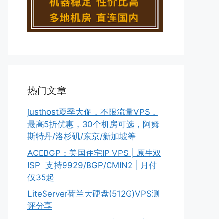
热门文章
justhost夏季大促，不限流量VPS，
最高5折优惠，30个机房可选，阿姆
斯特丹/洛杉矶/东京/新加坡等
ACEBGP：美国住宅IP VPS | 原生双
ISP |支持9929/BGP/CMIN2 | 月付
仅35起
LiteServer荷兰大硬盘(512G)VPS测
评分享