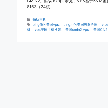
CMIN2。默认1Gbps带宽，VPS基于KVM虚拟，
8163（24核…
分
畅玩主机
类
标
ping低的美国vps
、
ping小的美国云服务器
、
v.
签
机
、
vps美国主机推荐
、
美国cmin2 vps
、
美国CN2 