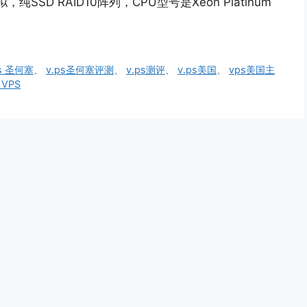
纯SSD RAID10阵列，CPU型号是Xeon Platinum
ps 圣何塞
、
v.ps圣何塞评测
、
v.ps测评
、
v.ps美国
、
vps美国主
VPS