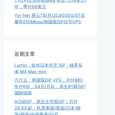
TYO.Pro.Shinagawa 补货, 239美元/
年，季付69美元
Yin-Net 荫云7$/月/2C4G50G/5T流
量@250Mbps/韩国双ISP住宅VPS
近期文章
Lumio，提供日本住宅 ISP · 独享实
体 M4 Mac mini
六六云：韩国双ISP VPS，月付8折/
年付6折，64元/月起，原生IP/双ISP/
国际线路
ACEBGP：原生住宅双ISP｜月付
29.8元起，机房美国/英国/日本/德
国/韩国/中国香港/印尼