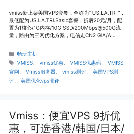
vmiss新上架美国VPS套餐，全称为“ US.LA.TRI ”，
最低配为US.LA.TRI.Basic套餐，折后20元/月，配
置为1核心/1G内存/10G SSD/200Mbps@500G流
量，路由为三网优化方案，电信走CN2 GIA/A…
分
畅玩主机
类
标
VMISS
、
vmiss优惠
、
VMISS优惠码
、
VMISS
签
官网
、
Vmiss服务器
、
vmiss测评
、
美国VPS测
评
、
美国优化vps测评
Vmiss：便宜VPS 9折优
惠，可选香港/韩国/日本/