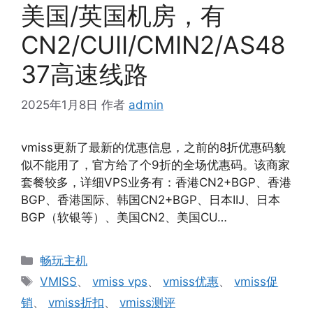
美国/英国机房，有
CN2/CUII/CMIN2/AS48
37高速线路
2025年1月8日
作者
admin
vmiss更新了最新的优惠信息，之前的8折优惠码貌
似不能用了，官方给了个9折的全场优惠码。该商家
套餐较多，详细VPS业务有：香港CN2+BGP、香港
BGP、香港国际、韩国CN2+BGP、日本IIJ、日本
BGP（软银等）、美国CN2、美国CU…
分
畅玩主机
类
标
VMISS
、
vmiss vps
、
vmiss优惠
、
vmiss促
签
销
、
vmiss折扣
、
vmiss测评