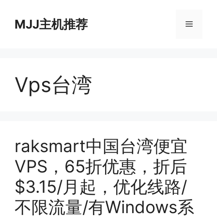
跳
至
MJJ主机推荐
菜
内
容
单
Vps台湾
raksmart中国台湾便宜
VPS，65折优惠，折后
$3.15/月起，优化线路/
不限流量/有Windows系