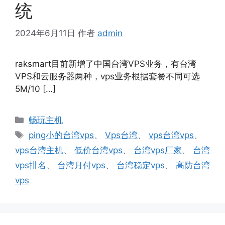
统
2024年6月11日
作者
admin
raksmart目前新增了中国台湾VPS业务，有台湾
VPS和云服务器两种，vps业务根据套餐不同可选
5M/10 […]
分
畅玩主机
类
标
ping小的台湾vps
、
Vps台湾
、
vps台湾vps
、
签
vps台湾主机
、
低价台湾vps
、
台湾vps厂家
、
台湾
vps排名
、
台湾月付vps
、
台湾稳定vps
、
高防台湾
vps