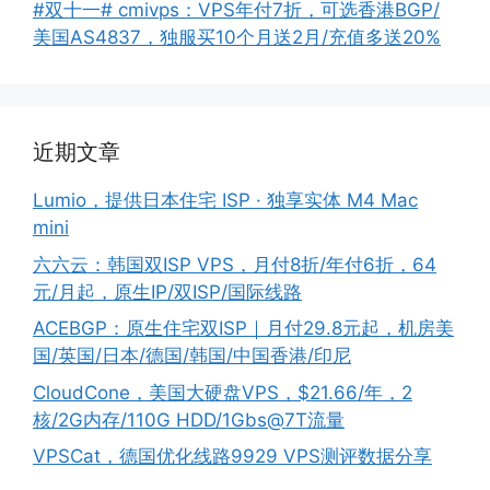
#双十一# cmivps：VPS年付7折，可选香港BGP/
美国AS4837，独服买10个月送2月/充值多送20%
近期文章
Lumio，提供日本住宅 ISP · 独享实体 M4 Mac
mini
六六云：韩国双ISP VPS，月付8折/年付6折，64
元/月起，原生IP/双ISP/国际线路
ACEBGP：原生住宅双ISP｜月付29.8元起，机房美
国/英国/日本/德国/韩国/中国香港/印尼
CloudCone，美国大硬盘VPS，$21.66/年，2
核/2G内存/110G HDD/1Gbs@7T流量
VPSCat，德国优化线路9929 VPS测评数据分享