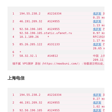
1   194.55.238.2    AS216334                  
俄罗斯
 莫斯科州
                                              0.25 ms

2   46.191.209.32   AS24955                   
俄罗斯
  Aero
                                              1.13 ms

3   92.50.190.105   AS24955                   
俄罗斯
 巴什科尔
    92.50.190.105.static.ufanet.ru            0.97 ms

4   10.1.189.26     *                         RFC1918    
                                              1.17 ms

5   85.26.205.122   AS31133                   
俄罗斯
 巴什科尔
                                              26.65 ms

6   *

7   58.32.32.1      AS4812                    中国 上海  
                                              209.11 ms

猫不腻 VPS测评 原创（https://maobuni.com/）：转载请注明出处。
上海电信
1   194.55.238.2    AS216334                  
俄罗斯
 莫斯科州
                                              0.27 ms

2   46.191.209.32   AS24955                   
俄罗斯
  Aero
                                              1.02 ms

3   92.50.190.105   AS24955                   
俄罗斯
 巴什科尔