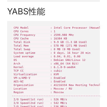
YABS性能
 CPU Model             : Intel Core Processor (Haswell, n
 CPU Cores             : 1

 CPU Frequency         : 2599.980 MHz

 CPU Cache             : 16384 KB

 Total Disk            : 9.9 GB (1.3 GB Used)

 Total Mem             : 578 MB (271 MB Used)

 Total Swap            : 0 MB (0 MB Used)

 System uptime         : 0 days, 16 hour 20 min

 Load average          : 0.04, 0.01, 0.00

 OS                    : Debian GNU/Linux 12

 Arch                  : x86_64 (64 Bit)

 Kernel                : 6.1.0-9-amd64

 TCP CC                : cubic

 Virtualization        : KVM

 VM-x/AMD-V            : Enabled

 AES-NI                : Enabled

 Organization          : AS216334 New Hosting Technologie
 Location              : Moscow / RU

 Region                : Moscow

---------------------------------------------------------
 I/O Speed(1st run)    : 526 MB/s

 I/O Speed(2nd run)    : 542 MB/s

 I/O Speed(3rd run)    : 536 MB/s
