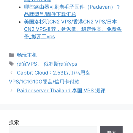
哪些路由器可刷老毛子固件（Padavan）？
品牌型号/固件下载汇总
美国洛杉矶CN2 VPS/香港CN2 VPS/日本
CN2 VPS推荐，延迟低、稳定性高、免费备
份_搬瓦工vps
分
畅玩主机
类
标
便宜VPS
、
俄罗斯便宜vps
签
Cabbit Cloud : 2.53£/月/马恩岛
VPS/1C1G10G硬盘/信用卡付款
Paidooserver Thailand 泰国 VPS 测评
搜索
搜索