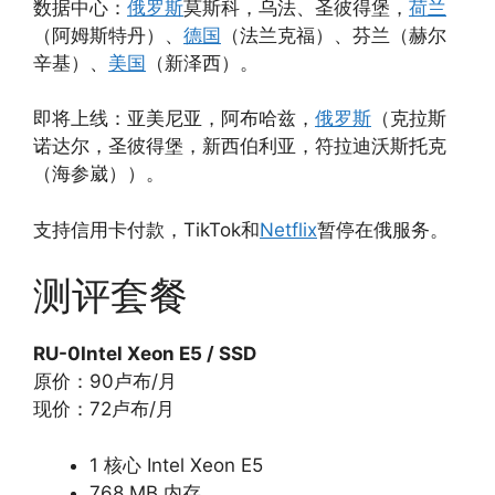
数据中心：
俄罗斯
莫斯科，乌法、圣彼得堡，
荷兰
（阿姆斯特丹）、
德国
（法兰克福）、芬兰（赫尔
辛基）、
美国
（新泽西）。
即将上线：亚美尼亚，阿布哈兹，
俄罗斯
（克拉斯
诺达尔，圣彼得堡，新西伯利亚，符拉迪沃斯托克
（海参崴））。
支持信用卡付款，TikTok和
Netflix
暂停在俄服务。
测评套餐
RU-0
Intel Xeon E5 / SSD
原价：90卢布/月
现价：72卢布/月
1 核心 Intel Xeon E5
768 MB 内存