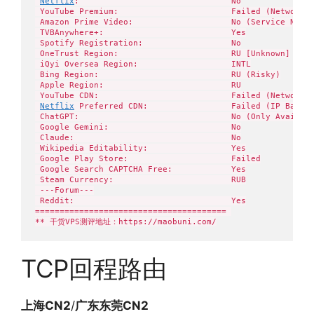
Netflix
:                               No

 YouTube Premium:                       Failed (Network C
 Amazon Prime Video:                    No (Service Not A
 TVBAnywhere+:                          Yes

 Spotify Registration:                  No

 OneTrust Region:                       RU [Unknown]

 iQyi Oversea Region:                   INTL

 Bing Region:                           RU (Risky)

 Apple Region:                          RU

 YouTube CDN:                           Failed (Network C
Netflix
 Preferred CDN:                 Failed (IP Banne
 ChatGPT:                               No (Only Availabl
 Google Gemini:                         No

 Claude:                                No

 Wikipedia Editability:                 Yes

 Google Play Store:                     Failed

 Google Search CAPTCHA Free:            Yes

 Steam Currency:                        RUB

 ---Forum---

 Reddit:                                Yes

======================================= 

** 干货VPS测评地址：https://maobuni.com/
TCP回程路由
上海CN2
/
广东东莞CN2