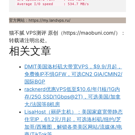
 Average I/O speed     : 534.7 MB/s
官方网站：https://my.landvps.ru/
猫不腻 VPS测评 原创（https://maobuni.com/）：
转载请注明出处。
相关文章
DMIT美国洛杉矶大带宽VPS，$9.9/月起，
免费换IP不惧GFW，可选CN2 GIA/CMIN2/
国际BGP
racknerd优惠VPS低至$10.6/年(1核/1G内
存/25G SSD/1Gbps@2T)，可选美国/加拿
大/法国等8机房
LisaHost（丽萨主机）：美国家庭宽带静态
住宅IP，61.2元/月起，可选洛杉矶/纽约/芝
加哥/西雅图，解锁各类美区网站/流媒体/电
商/TikTok等