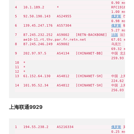
                                              0.90 ms

4   10.1.189.2      *                         RFC1918    
                                              1.00 ms

5   92.50.190.143   AS24955                   
俄罗斯
 巴什科尔
                                              0.98 ms

6   139.45.247.176  AS57304                   
俄罗斯
 鞑靼斯坦
                                              5.27 ms

7   87.245.232.252  AS9002   [RETN-BACKBONE]  
法国
 法兰西岛大
    ae10-11.rt.thv.par.fr.retn.net            67.01 ms

8   87.245.246.249  AS9002                    乌克兰    ret
                                              69.32 ms

9   202.97.97.5     AS4134   [CHINANET-BB]    中国 北京 北京 
                                              259.93 ms

10  *

11  *

12  *

13  61.152.64.130   AS4812   [CHINANET-SH]    中国 上海  
                                              224.62 ms

14  101.95.52.34    AS4812   [CHINANET-SH]    中国 上海   c
                                              256.03 ms
上海联通9929
1   194.55.238.2    AS216334                  
俄罗斯
 莫斯科州
                                              0.25 ms
