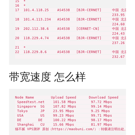
15  *

16  *

17  101.4.118.25    AS4538   [BJR-CERNET]     中国 北京   
                                              233.95 ms

18  101.4.113.234   AS4538   [BJR-CERNET]     中国 北京   
                                              224.60 ms

19  202.112.38.6    AS4538   [CERNET-CN]      中国 北京   
                                              224.43 ms

20  118.229.4.74    AS4538   [BJR-CERNET]     中国 北京  
                                              237.26 ms

21  *

22  118.229.8.6     AS4538   [BJR-CERNET]     中国 北京  
                                              232.67 ms
带宽速度 怎么样
Node Name        Upload Speed      Download Speed      La
 Speedtest.net    101.58 Mbps       97.72 Mbps          1
 Singapore  SG    107.82 Mbps       99.14 Mbps          2
 Tokyo      JP    23.95 Mbps        9.25 Mbps           3
 USA        US    99.23 Mbps        99.71 Mbps          2
 DE        DE     100.22 Mbps       98.17 Mbps          6
 Shanghai   CU    15.66 Mbps        81.97 Mbps          3
猫不腻 VPS测评 原创（https://maobuni.com/）：转载请注明出处。