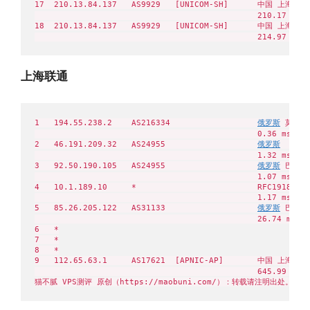
17  210.13.84.137   AS9929   [UNICOM-SH]      中国 上海  
                                              210.17 ms

18  210.13.84.137   AS9929   [UNICOM-SH]      中国 上海  
                                              214.97 ms
上海联通
1   194.55.238.2    AS216334                  
俄罗斯
 莫斯科州
                                              0.36 ms

2   46.191.209.32   AS24955                   
俄罗斯
  Aero
                                              1.32 ms

3   92.50.190.105   AS24955                   
俄罗斯
 巴什科尔
                                              1.07 ms

4   10.1.189.10     *                         RFC1918    
                                              1.17 ms

5   85.26.205.122   AS31133                   
俄罗斯
 巴什科尔
                                              26.74 ms

6   *

7   *

8   *

9   112.65.63.1     AS17621  [APNIC-AP]       中国 上海  
                                              645.99 ms
