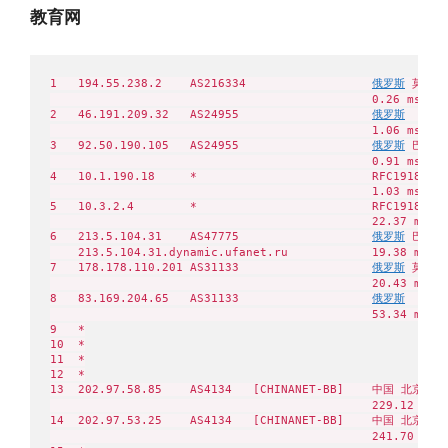
教育网
1   194.55.238.2    AS216334                  
俄罗斯
 莫斯科州
                                              0.26 ms

2   46.191.209.32   AS24955                   
俄罗斯
  Aero
                                              1.06 ms

3   92.50.190.105   AS24955                   
俄罗斯
 巴什科尔
                                              0.91 ms

4   10.1.190.18     *                         RFC1918    
                                              1.03 ms

5   10.3.2.4        *                         RFC1918    
                                              22.37 ms

6   213.5.104.31    AS47775                   
俄罗斯
 巴什科尔
    213.5.104.31.dynamic.ufanet.ru            19.38 ms

7   178.178.110.201 AS31133                   
俄罗斯
 莫斯科 
                                              20.43 ms

8   83.169.204.65   AS31133                   
俄罗斯
    me
                                              53.34 ms

9   *

10  *

11  *

12  *

13  202.97.58.85    AS4134   [CHINANET-BB]    中国 北京   w
                                              229.12 ms

14  202.97.53.25    AS4134   [CHINANET-BB]    中国 北京   w
                                              241.70 ms
