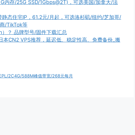
核/1G内存/25G SSD/1Gbps@2T)，可选美国/加拿大/法
带静态住宅IP，61.2元/月起，可选洛杉矶/纽约/芝加哥/
TikTok等
n）？ 品牌型号/固件下载汇总
PS/日本CN2 VPS推荐，延迟低、稳定性高、免费备份_搬
EPL/2C4G/588M峰值带宽/268元每月