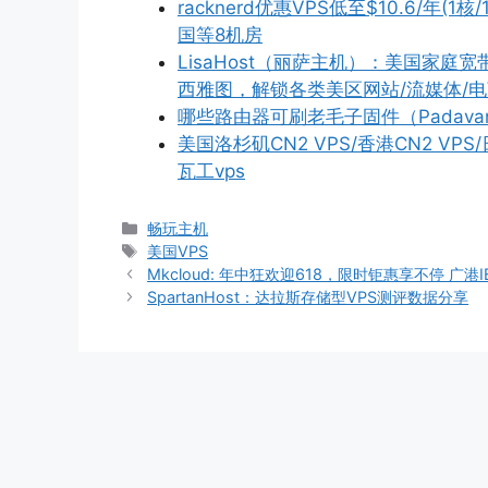
racknerd优惠VPS低至$10.6/年(1
国等8机房
LisaHost（丽萨主机）：美国家庭宽
西雅图，解锁各类美区网站/流媒体/电商/
哪些路由器可刷老毛子固件（Padava
美国洛杉矶CN2 VPS/香港CN2 V
瓦工vps
分
畅玩主机
类
标
美国VPS
签
Mkcloud: 年中狂欢迎618，限时钜惠享不停 广港I
SpartanHost：达拉斯存储型VPS测评数据分享