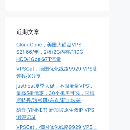
近期文章
CloudCone，美国大硬盘VPS，
$21.66/年，2核/2G内存/110G
HDD/1Gbs@7T流量
VPSCat，德国优化线路9929 VPS测
评数据分享
justhost夏季大促，不限流量VPS，
最高5折优惠，30个机房可选，阿姆
斯特丹/洛杉矶/东京/新加坡等
荫云(YINNET) 新加坡原生双IP VPS
测评记录
VPSCat，德国优化线路9929 VPS，