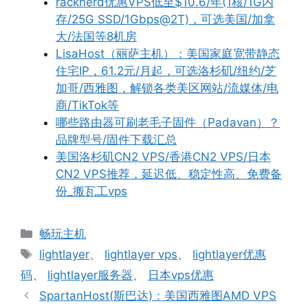
racknerd优惠VPS低至$10.6/年(1核/1G内
存/25G SSD/1Gbps@2T)，可选美国/加拿
大/法国等8机房
LisaHost（丽萨主机）：美国家庭宽带静态
住宅IP，61.2元/月起，可选洛杉矶/纽约/芝
加哥/西雅图，解锁各类美区网站/流媒体/电
商/TikTok等
哪些路由器可刷老毛子固件（Padavan）？
品牌型号/固件下载汇总
美国洛杉矶CN2 VPS/香港CN2 VPS/日本
CN2 VPS推荐，延迟低、稳定性高、免费备
份_搬瓦工vps
分
畅玩主机
类
标
lightlayer
、
lightlayer vps
、
lightlayer优惠
签
码
、
lightlayer服务器
、
日本vps优惠
SpartanHost(斯巴达)：美国西雅图AMD VPS