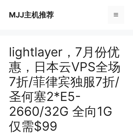
跳
至
MJJ主机推荐
菜
内
容
单
lightlayer，7月份优
惠，日本云VPS全场
7折/菲律宾独服7折/
圣何塞2*E5-
2660/32G 全向1G
仅需$99