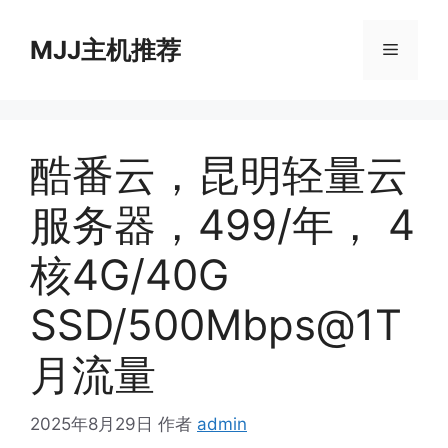
跳
至
MJJ主机推荐
菜
内
容
单
酷番云，昆明轻量云
服务器，499/年， 4
核4G/40G
SSD/500Mbps@1T
月流量
2025年8月29日
作者
admin