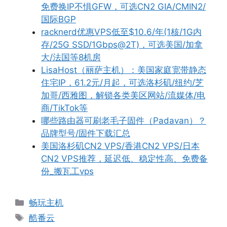
免费换IP不惧GFW，可选CN2 GIA/CMIN2/
国际BGP
racknerd优惠VPS低至$10.6/年(1核/1G内
存/25G SSD/1Gbps@2T)，可选美国/加拿
大/法国等8机房
LisaHost（丽萨主机）：美国家庭宽带静态
住宅IP，61.2元/月起，可选洛杉矶/纽约/芝
加哥/西雅图，解锁各类美区网站/流媒体/电
商/TikTok等
哪些路由器可刷老毛子固件（Padavan）？
品牌型号/固件下载汇总
美国洛杉矶CN2 VPS/香港CN2 VPS/日本
CN2 VPS推荐，延迟低、稳定性高、免费备
份_搬瓦工vps
分
畅玩主机
类
标
酷番云