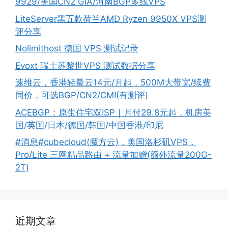
9929/美国CN2 GIA/河南BGP多线VPS
LiteServer黑五款荷兰AMD Ryzen 9950X VPS测
评分享
Nolimithost 德国 VPS 测试记录
Evoxt 瑞士苏黎世VPS 测试数据分享
速维云，香港轻量云14元/月起，500M大带宽/续费
同价，可选BGP/CN2/CMI(有测评)
ACEBGP：原生住宅双ISP｜月付29.8元起，机房美
国/英国/日本/德国/韩国/中国香港/印尼
#消息#cubecloud(魔方云)，美国洛杉矶VPS，
Pro/Lite 三网精品路由 + 流量加赠(额外流量200G-
2T)
近期文章