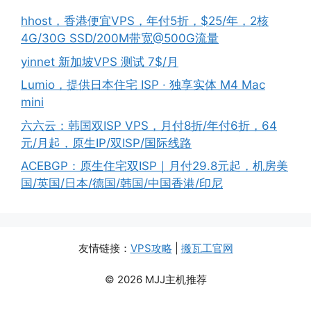
hhost，香港便宜VPS，年付5折，$25/年，2核
4G/30G SSD/200M带宽@500G流量
yinnet 新加坡VPS 测试 7$/月
Lumio，提供日本住宅 ISP · 独享实体 M4 Mac
mini
六六云：韩国双ISP VPS，月付8折/年付6折，64
元/月起，原生IP/双ISP/国际线路
ACEBGP：原生住宅双ISP｜月付29.8元起，机房美
国/英国/日本/德国/韩国/中国香港/印尼
友情链接：
VPS攻略
|
搬瓦工官网
© 2026 MJJ主机推荐