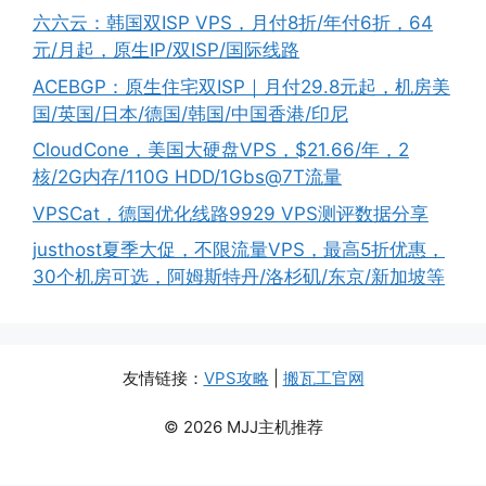
六六云：韩国双ISP VPS，月付8折/年付6折，64
元/月起，原生IP/双ISP/国际线路
ACEBGP：原生住宅双ISP｜月付29.8元起，机房美
国/英国/日本/德国/韩国/中国香港/印尼
CloudCone，美国大硬盘VPS，$21.66/年，2
核/2G内存/110G HDD/1Gbs@7T流量
VPSCat，德国优化线路9929 VPS测评数据分享
justhost夏季大促，不限流量VPS，最高5折优惠，
30个机房可选，阿姆斯特丹/洛杉矶/东京/新加坡等
友情链接：
VPS攻略
|
搬瓦工官网
© 2026 MJJ主机推荐