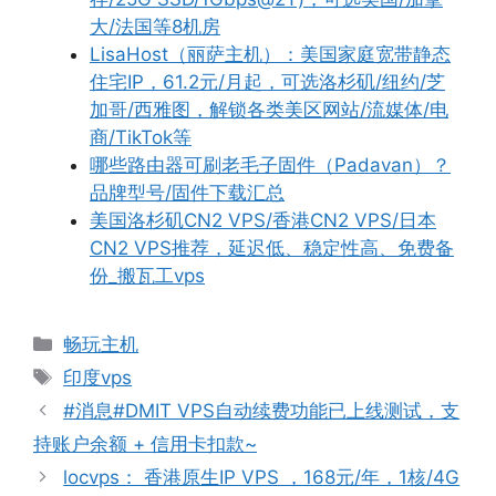
大/法国等8机房
LisaHost（丽萨主机）：美国家庭宽带静态
住宅IP，61.2元/月起，可选洛杉矶/纽约/芝
加哥/西雅图，解锁各类美区网站/流媒体/电
商/TikTok等
哪些路由器可刷老毛子固件（Padavan）？
品牌型号/固件下载汇总
美国洛杉矶CN2 VPS/香港CN2 VPS/日本
CN2 VPS推荐，延迟低、稳定性高、免费备
份_搬瓦工vps
分
畅玩主机
类
标
印度vps
签
#消息#DMIT VPS自动续费功能已上线测试，支
持账户余额 + 信用卡扣款~
locvps： 香港原生IP VPS ，168元/年，1核/4G