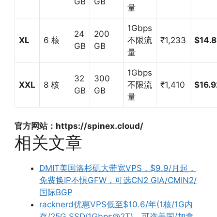
GB
GB
量
1Gbps
24
200
XL
6 核
不限流
₹1,233
$14.8
GB
GB
量
1Gbps
32
300
XXL
8 核
不限流
₹1,410
$16.9
GB
GB
量
官方网站：https://spinex.cloud/
相关文章
DMIT美国洛杉矶大带宽VPS，$9.9/月起，
免费换IP不惧GFW，可选CN2 GIA/CMIN2/
国际BGP
racknerd优惠VPS低至$10.6/年(1核/1G内
存/25G SSD/1Gbps@2T)，可选美国/加拿