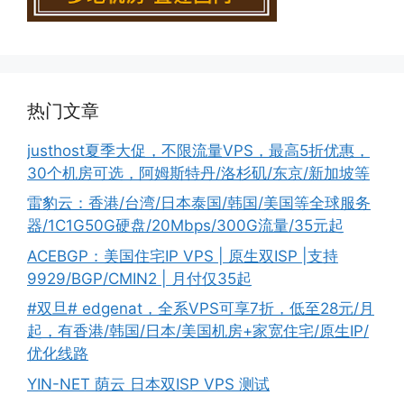
热门文章
justhost夏季大促，不限流量VPS，最高5折优惠，
30个机房可选，阿姆斯特丹/洛杉矶/东京/新加坡等
雷豹云：香港/台湾/日本泰国/韩国/美国等全球服务
器/1C1G50G硬盘/20Mbps/300G流量/35元起
ACEBGP：美国住宅IP VPS | 原生双ISP |支持
9929/BGP/CMIN2 | 月付仅35起
#双旦# edgenat，全系VPS可享7折，低至28元/月
起，有香港/韩国/日本/美国机房+家宽住宅/原生IP/
优化线路
YIN-NET 荫云 日本双ISP VPS 测试