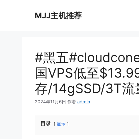
跳
至
MJJ主机推荐
内
容
#黑五#cloudc
国VPS低至$13.9
存/14gSSD/3T
2024年11月6日
作者
admin
目录
显示