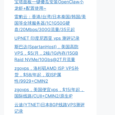
宝塔面板一键傻瓜安装OpenClaw小
龙虾+配置使用~
雷豹云：香港/台湾/日本泰国/韩国/美
国等全球服务器/1C1G50G硬
盘/20Mbps/300G流量/35元起
UPNET 印度尼西亚 vps 测评记录
斯巴达(SpartanHost)，美国高防
VPS，$5/月，2核/1G内存/15GB
Raid NVMe/10Gbs@2T月流量
zgovps，洛杉矶AMD ISP VPS补
货，$58/年起，双ISP属
性/9929+CMIN2
zgovps，美国便宜vps，$15/年起，
国际线路/CUII+CMIN2/原生IP
云途(YTNET)日本BGP线路VPS测评
记录