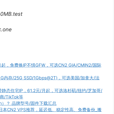
00MB.test
c.one
起，免费换IP不惧GFW，可选CN2 GIA/CMIN2/国际
核/1G内存/25G SSD/1Gbps@2T)，可选美国/加拿大/法
带静态住宅IP，61.2元/月起，可选洛杉矶/纽约/芝加哥/
TikTok等
n）？ 品牌型号/固件下载汇总
PS/日本CN2 VPS推荐，延迟低、稳定性高、免费备份_搬