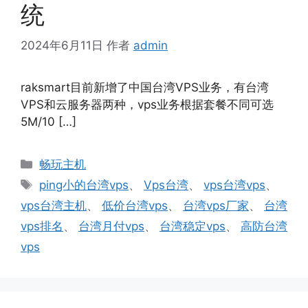
统
2024年6月11日
作者
admin
raksmart目前新增了中国台湾VPS业务，有台湾
VPS和云服务器两种，vps业务根据套餐不同可选
5M/10 […]
分
畅玩主机
类
标
ping小的台湾vps
、
Vps台湾
、
vps台湾vps
、
签
vps台湾主机
、
低价台湾vps
、
台湾vps厂家
、
台湾
vps排名
、
台湾月付vps
、
台湾稳定vps
、
高防台湾
vps