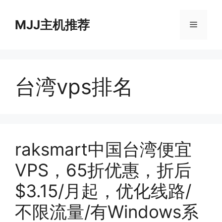
跳
至
MJJ主机推荐
菜
内
容
单
台湾vps排名
raksmart中国台湾便宜
VPS，65折优惠，折后
$3.15/月起，优化线路/
不限流量/有Windows系