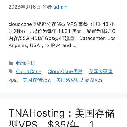
2026年8月6日
作者
admin
cloudcone促销部分存储型 VPS 套餐（限时48 小
时闪购），起价为每年 14.24 美元，配置为1核/1G
内存/55G HDD/1Gbs@4T流量，Datacenter: Los
Angeles, USA，1x IPv4 and …
分
畅玩主机
类
标
CloudCone
、
CloudCone优惠
、
美国大硬盘
签
vps
、
美国存储vps
、
美国洛杉矶大硬盘vps
TNAHosting：美国存储
型VPS，$35/年，1