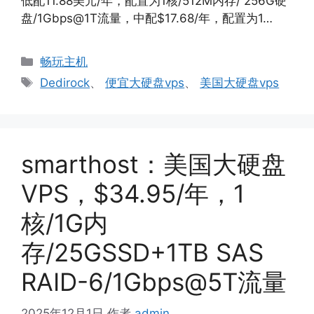
低配11.88美元/年，配置为1核/512M内存/ 256G硬
盘/1Gbps@1T流量，中配$17.68/年，配置为1…
分
畅玩主机
类
标
Dedirock
、
便宜大硬盘vps
、
美国大硬盘vps
签
smarthost：美国大硬盘
VPS，$34.95/年，1
核/1G内
存/25GSSD+1TB SAS
RAID-6/1Gbps@5T流量
2025年12月1日
作者
admin