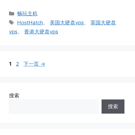
分
畅玩主机
类
标
HostHatch
、
美国大硬盘vps
、
英国大硬盘
签
vps
、
香港大硬盘vps
页
页
1
2
下一页
→
面
面
搜索
搜索