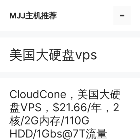
跳
至
MJJ主机推荐
菜
内
容
单
美国大硬盘vps
CloudCone，美国大硬
盘VPS，$21.66/年，2
核/2G内存/110G
HDD/1Gbs@7T流量