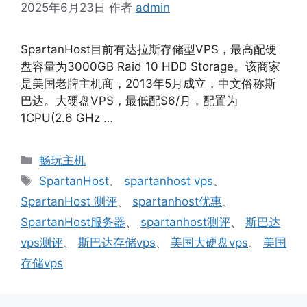
2025年6月23日
作者
admin
SpartanHost目前有达拉斯存储型VPS，最高配硬
盘容量为3000GB Raid 10 HDD Storage。该商家
是美国老牌主机商，2013年5月成立，中文俗称斯
巴达。大硬盘VPS，最低配$6/月，配置为
1CPU(2.6 GHz …
分
畅玩主机
类
标
SpartanHost
、
spartanhost vps
、
签
SpartanHost 测评
、
spartanhost优惠
、
SpartanHost服务器
、
spartanhost测评
、
斯巴达
vps测评
、
斯巴达存储vps
、
美国大硬盘vps
、
美国
存储vps