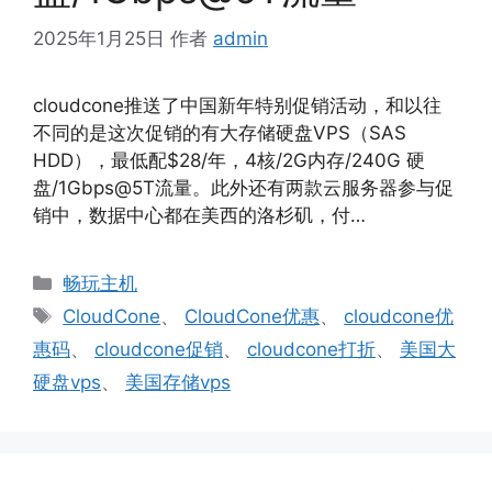
2025年1月25日
作者
admin
cloudcone推送了中国新年特别促销活动，和以往
不同的是这次促销的有大存储硬盘VPS（SAS
HDD），最低配$28/年，4核/2G内存/240G 硬
盘/1Gbps@5T流量。此外还有两款云服务器参与促
销中，数据中心都在美西的洛杉矶，付…
分
畅玩主机
类
标
CloudCone
、
CloudCone优惠
、
cloudcone优
签
惠码
、
cloudcone促销
、
cloudcone打折
、
美国大
硬盘vps
、
美国存储vps