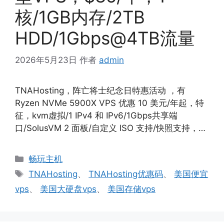
核/1GB内存/2TB
HDD/1Gbps@4TB流量
2026年5月23日
作者
admin
TNAHosting，阵亡将士纪念日特惠活动 ，有
Ryzen NVMe 5900X VPS 优惠 10 美元/年起，特
征，kvm虚拟/1 IPv4 和 IPv6/1Gbps共享端
口/SolusVM 2 面板/自定义 ISO 支持/快照支持，…
分
畅玩主机
类
标
TNAHosting
、
TNAHosting优惠码
、
美国便宜
签
vps
、
美国大硬盘vps
、
美国存储vps