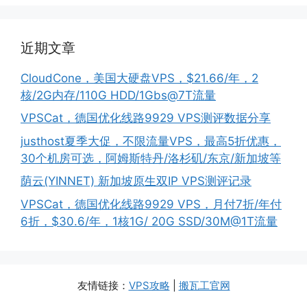
近期文章
CloudCone，美国大硬盘VPS，$21.66/年，2
核/2G内存/110G HDD/1Gbs@7T流量
VPSCat，德国优化线路9929 VPS测评数据分享
justhost夏季大促，不限流量VPS，最高5折优惠，
30个机房可选，阿姆斯特丹/洛杉矶/东京/新加坡等
荫云(YINNET) 新加坡原生双IP VPS测评记录
VPSCat，德国优化线路9929 VPS，月付7折/年付
6折，$30.6/年，1核1G/ 20G SSD/30M@1T流量
友情链接：
VPS攻略
|
搬瓦工官网