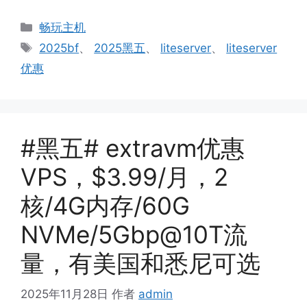
分
畅玩主机
类
标
2025bf
、
2025黑五
、
liteserver
、
liteserver
签
优惠
#黑五# extravm优惠
VPS，$3.99/月，2
核/4G内存/60G
NVMe/5Gbp@10T流
量，有美国和悉尼可选
2025年11月28日
作者
admin