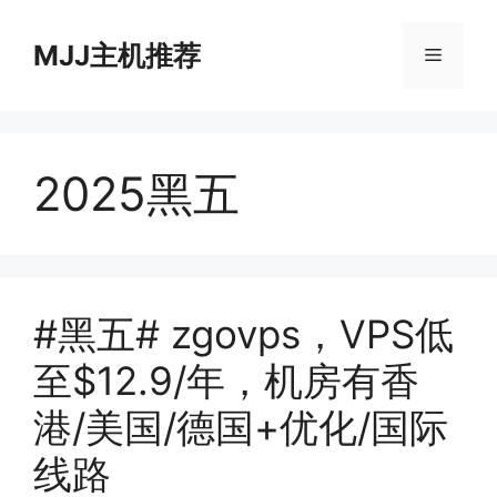
跳
至
MJJ主机推荐
菜
内
容
单
2025黑五
#黑五# zgovps，VPS低
至$12.9/年，机房有香
港/美国/德国+优化/国际
线路