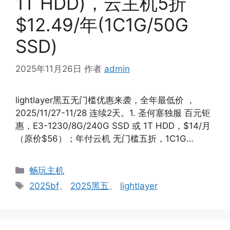
1T HDD)，云主机5折
$12.49/年(1C1G/50G
SSD)
2025年11月26日
作者
admin
lightlayer黑五无门槛优惠来袭，全年最低价 ，
2025/11/27-11/28 连续2天。1. 圣何塞独服 百元钜
惠，E3-1230/8G/240G SSD 或 1T HDD，$14/月
（原价$56）；年付云机 无门槛五折，1C1G…
分
畅玩主机
类
标
2025bf
、
2025黑五
、
lightlayer
签