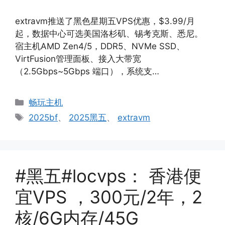
extravm推送了黑色星期五VPS优惠，$3.99/月
起，数据中心可选美国洛杉矶、锡考克斯、悉尼。
宿主机AMD Zen4/5，DDR5、NVMe SSD、
VirtFusion管理面板、接入大带宽
（2.5Gbps~5Gbps 端口），系统支…
分
畅玩主机
类
标
2025bf
、
2025黑五
、
extravm
签
#黑五#locvps： 香港便
宜VPS ，300元/2年，2
核/6G内存/45G