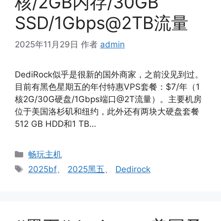
核/2GB内存/30GB
SSD/1Gbps@2TB流量
2025年11月29日
作者
admin
‌DediRock似乎是很新的国外商家，之前没见到过。
目前有黑色星期五的年付特惠VPS套餐：$7/年（1
核2G/30G硬盘/1Gbps端口@2T流量）。‌‌主要机房
位于‌美国洛杉矶和纽约，此外还有两块大硬盘套餐
512 GB HDD和1 TB…
分
畅玩主机
类
标
2025bf
、
2025黑五
、
Dedirock
签