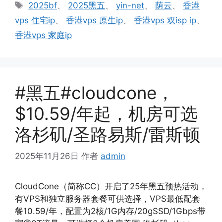
类
标
2025bf
、
2025黑五
、
yin-net
、
荫云
、
香港
签
vps 住宅ip
、
香港vps 原生ip
、
香港vps 双isp ip
、
香港vps 家庭ip
#黑五#cloudcone，
$10.59/年起，机房可选
洛杉矶/圣路易斯/雷斯顿
2025年11月26日
作者
admin
CloudCone（简称CC）开启了25年黑五预热活动，
有VPS和独立服务器套餐可供选择，VPS最低配套
餐10.59/年，配置为2核/1G内存/20gSSD/1Gbps带