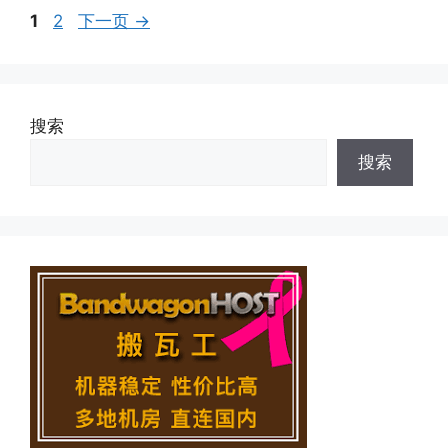
页
页
1
2
下一页
→
面
面
搜索
搜索