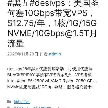
#黑五#desivps：美国圣
何塞10Gbps带宽VPS，
$12.75/年，1核/1G/15G
NVME/
10Gbps@1.5T
月
流量
2025年11月29日
作者
admin
desivps25年黑五优惠促销活动，可使用优惠码
BLACKFRIDAY 享所有VPS方案8折，VPS搭载
Intel Xeon E5-2690v4 /AMD Ryzen 7950 CPU、
NVMe固态硬盘及10Gbps网络，服务器托管于…
分
畅玩主机
类
标