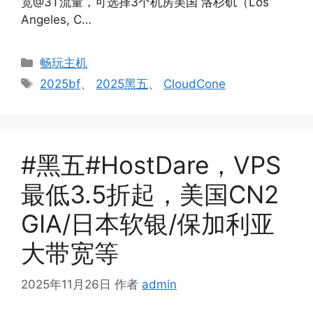
宽@3T流量，可选择3个机房美国 洛杉矶（Los
Angeles, C…
分
畅玩主机
类
标
2025bf
、
2025黑五
、
CloudCone
签
#黑五#HostDare，VPS
最低3.5折起，美国CN2
GIA/日本软银/保加利亚
大带宽等
2025年11月26日
作者
admin