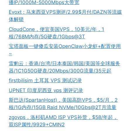
播IP/1000M-5000Mbps大带宽
Evoxt : 马来西亚VPS测评/2.99$月付/DAZN等流媒
体解锁
CloudCone，便宜美国VPS，10美元/年，1
核/768M内存/5G硬盘/1Gbps@3T
宝塔面板一键傻瓜安装OpenClaw小龙虾+配置使用
~
雷豹云：香港/台湾/日本泰国/韩国/美国等全球服务
器/1C1G50G硬盘/20Mbps/300G流量/35元起
firstbilisim 土耳其 VPS 测试记录
UPNET 印度尼西亚 vps 测评记录
斯巴达(SpartanHost)，美国高防VPS，$5/月，2
核/1G内存/15GB Raid NVMe/10Gbs@2T月流量
zgovps，洛杉矶AMD ISP VPS补货，$58/年起，
双ISP属性/9929+CMIN2