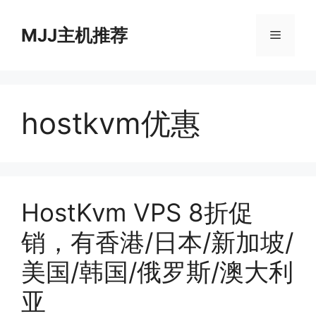
跳
至
MJJ主机推荐
菜
内
容
单
hostkvm优惠
HostKvm VPS 8折促
销，有香港/日本/新加坡/
美国/韩国/俄罗斯/澳大利
亚