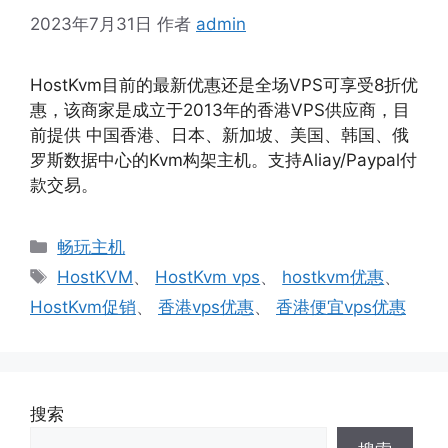
2023年7月31日
作者
admin
HostKvm目前的最新优惠还是全场VPS可享受8折优
惠，该商家是成立于2013年的香港VPS供应商，目
前提供 中国香港、日本、新加坡、美国、韩国、俄
罗斯数据中心的Kvm构架主机。支持Aliay/Paypal付
款交易。
分
畅玩主机
类
标
HostKVM
、
HostKvm vps
、
hostkvm优惠
、
签
HostKvm促销
、
香港vps优惠
、
香港便宜vps优惠
搜索