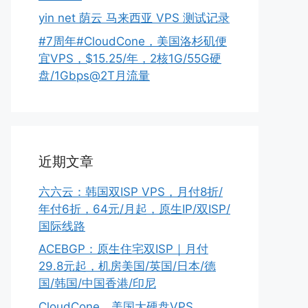
yin net 荫云 马来西亚 VPS 测试记录
#7周年#CloudCone，美国洛杉矶便
宜VPS，$15.25/年，2核1G/55G硬
盘/1Gbps@2T月流量
近期文章
六六云：韩国双ISP VPS，月付8折/
年付6折，64元/月起，原生IP/双ISP/
国际线路
ACEBGP：原生住宅双ISP｜月付
29.8元起，机房美国/英国/日本/德
国/韩国/中国香港/印尼
CloudCone，美国大硬盘VPS，