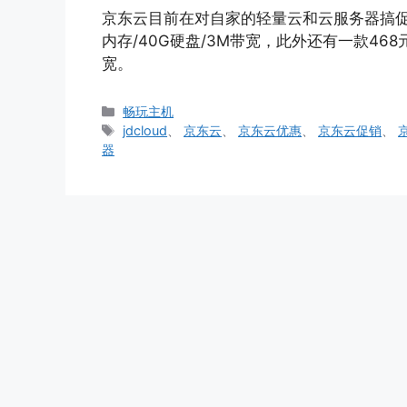
京东云目前在对自家的轻量云和云服务器搞促销
内存/40G硬盘/3M带宽，此外还有一款468元
宽。
分
畅玩主机
类
标
jdcloud
、
京东云
、
京东云优惠
、
京东云促销
、
签
器