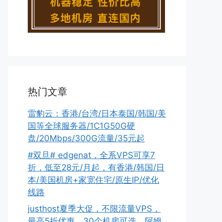
热门文章
雷豹云：香港/台湾/日本泰国/韩国/美
国等全球服务器/1C1G50G硬
盘/20Mbps/300G流量/35元起
#双旦# edgenat，全系VPS可享7
折，低至28元/月起，有香港/韩国/日
本/美国机房+家宽住宅/原生IP/优化
线路
justhost夏季大促，不限流量VPS，
最高5折优惠，30个机房可选，阿姆